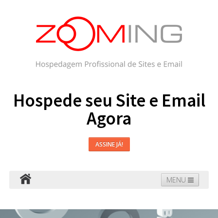
Hospede seu Site e Email
Agora
ASSINE JÁ!
MENU
Hospedagem
Email
WordPress
Faça seu Site
Domínios
Blog
Suporte