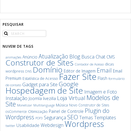
PESQUISAR
NUVEM DE TAGS
Atualização
Blog
Chat
Busca
Anúncio
CMS
animações
Construtor de Sites
dicas
Contador de Acesso
Domínio
Email
Editor de Imagem
Email
wordpress
DNS
Fazer Site
Premium
Flash
Estatística de Acesso
formulário
Google
Gadget para Site
de contato
Hospedagem de Site
Imagem e Foto
Modelos de
Loja Virtual
Instalação
Joomla
livezilla
Site
Música
Novo Construtor de Sites
Monetizar
Multilanguage
Plugin do
Painel de Controle
Otimização
osCommerce
SEO
Wordpress
Segurança
Templates
Temas
POP3
Wordpress
Webdesign
Usabilidade
twitter