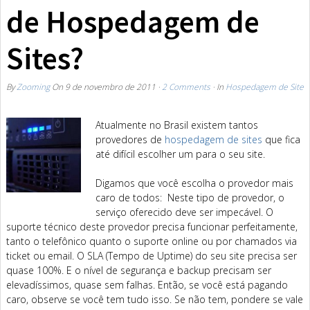
de Hospedagem de
Sites?
By
Zooming
On
9 de novembro de 2011
·
2 Comments
· In
Hospedagem de Site
Atualmente no Brasil existem tantos
provedores de
hospedagem de sites
que fica
até difícil escolher um para o seu site.
Digamos que você escolha o provedor mais
caro de todos: Neste tipo de provedor, o
serviço oferecido deve ser impecável. O
suporte técnico deste provedor precisa funcionar perfeitamente,
tanto o telefônico quanto o suporte online ou por chamados via
ticket ou email. O SLA (Tempo de Uptime) do seu site precisa ser
quase 100%. E o nível de segurança e backup precisam ser
elevadíssimos, quase sem falhas. Então, se você está pagando
caro, observe se você tem tudo isso. Se não tem, pondere se vale