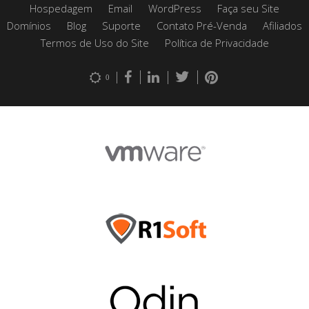
Hospedagem
Email
WordPress
Faça seu Site
Domínios
Blog
Suporte
Contato Pré-Venda
Afiliados
Termos de Uso do Site
Política de Privacidade
0