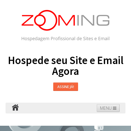
Hospede seu Site e Email
Agora
ASSINE JÁ!
MENU
Hospedagem
Email
WordPress
Faça seu Site
Domínios
Blog
Suporte