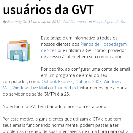
usuários da GVT
By
Zooming
On
31 de maio de 2012
·
Add Comment
· In
Hospedagem de Site
Este artigo é um informativo a todos os
nossos clientes dos
Planos de Hospedagem
de Sites
que utilizam a GVT como provedor
de acesso à Internet em seu computador.
Por padrão, ao configurar uma conta de email
em um programa de email do seu
computador, como
Outlook Express
,
Outlook 2007
,
Windows
Mail
,
Windows Live Mail
ou
Thunderbird
, informamos que a porta
do servidor de saída (SMTP) é a 25.
No entanto a GVT tem barrado o acesso a esta porta.
Por este motivo, alguns clientes que utilizam a GTV e que tem
seus emails funcionando normalmente, podem passar a ter
problemas no envio de suas mensagens de uma hora para outra,