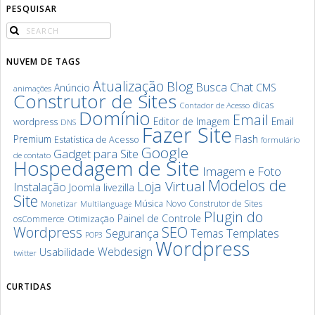
PESQUISAR
NUVEM DE TAGS
Atualização
Blog
Chat
Busca
Anúncio
CMS
animações
Construtor de Sites
dicas
Contador de Acesso
Domínio
Email
Editor de Imagem
Email
wordpress
DNS
Fazer Site
Premium
Flash
Estatística de Acesso
formulário
Google
Gadget para Site
de contato
Hospedagem de Site
Imagem e Foto
Modelos de
Loja Virtual
Instalação
Joomla
livezilla
Site
Música
Novo Construtor de Sites
Monetizar
Multilanguage
Plugin do
Painel de Controle
Otimização
osCommerce
SEO
Wordpress
Segurança
Templates
Temas
POP3
Wordpress
Webdesign
Usabilidade
twitter
CURTIDAS