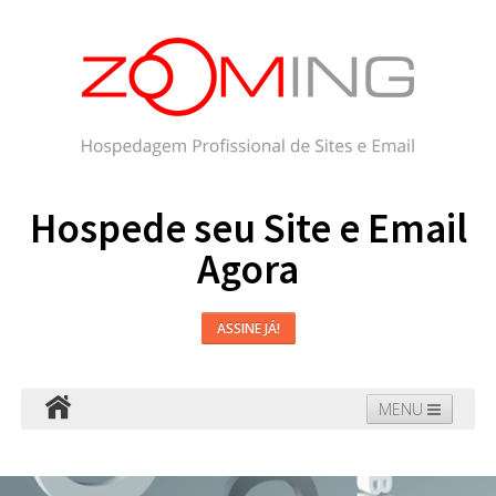
Hospede seu Site e Email
Agora
ASSINE JÁ!
MENU
Hospedagem
Email
WordPress
Faça seu Site
Domínios
Blog
Suporte