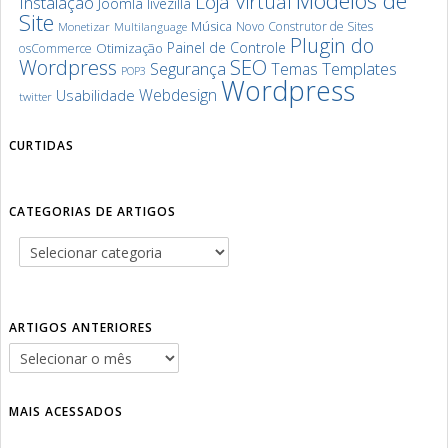
Modelos de
Loja Virtual
Instalação
Joomla
livezilla
Site
Música
Novo Construtor de Sites
Monetizar
Multilanguage
Plugin do
Painel de Controle
Otimização
osCommerce
SEO
Wordpress
Segurança
Templates
Temas
POP3
Wordpress
Webdesign
Usabilidade
twitter
CURTIDAS
CATEGORIAS DE ARTIGOS
ARTIGOS ANTERIORES
MAIS ACESSADOS