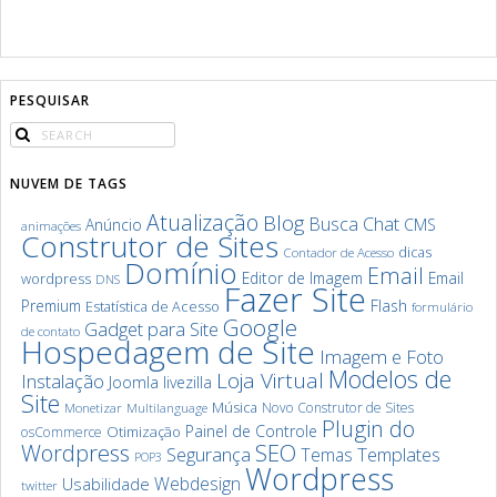
PESQUISAR
NUVEM DE TAGS
Atualização
Blog
Chat
Busca
Anúncio
CMS
animações
Construtor de Sites
dicas
Contador de Acesso
Domínio
Email
Editor de Imagem
Email
wordpress
DNS
Fazer Site
Premium
Flash
Estatística de Acesso
formulário
Google
Gadget para Site
de contato
Hospedagem de Site
Imagem e Foto
Modelos de
Loja Virtual
Instalação
Joomla
livezilla
Site
Música
Novo Construtor de Sites
Monetizar
Multilanguage
Plugin do
Painel de Controle
Otimização
osCommerce
SEO
Wordpress
Segurança
Templates
Temas
POP3
Wordpress
Webdesign
Usabilidade
twitter