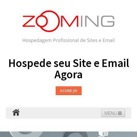
Hospede seu Site e Email
Agora
ASSINE JÁ!
MENU
Hospedagem
Email
WordPress
Faça seu Site
Domínios
Blog
Suporte