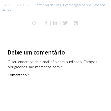
TAGGED WITH →
Construtor de Sites
•
Hospedagem de Site
•
Modelos
de Site
0
Deixe um comentário
O seu endereço de e-mail não será publicado.
Campos
obrigatórios são marcados com
*
Comentário
*