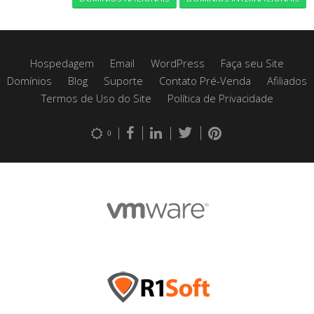
Hospedagem
Email
WordPress
Faça seu Site
Domínios
Blog
Suporte
Contato Pré-Venda
Afiliados
Termos de Uso do Site
Política de Privacidade
0