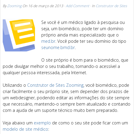
By
Zooming
On
16 de março de 2013
·
Add Comment
· In
Construtor de Sites
Se você é um médico ligado à pesquisa ou
seja, um biomédico, pode ter um domínio
próprio ainda mais especializado que o
med.br
. Você pode ter seu domínio do tipo
seunome.bmd.br
.
O site próprio é bom para o biomédico, que
pode divulgar melhor o seu trabalho, tornando-o acessível a
qualquer pessoa interessada, pela Internet.
Utilizando o
Construtor de Sites Zooming
, você biomédico, pode
criar facilmente o seu próprio site, sem depender dos prazos de
um webdesigner, podendo editar as informações do site sempre
que necessário, mantendo-o sempre bem atualizado e contando
com a ajuda de um suporte técnico muito bem preparado.
Veja abaixo um
exemplo
de como o seu site pode ficar com um
modelo de site médico
: