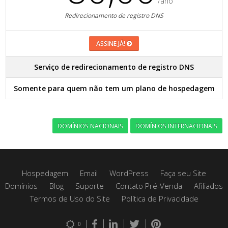
/ano
Redirecionamento de registro DNS
ASSINE JÁ!
Serviço de redirecionamento de registro DNS
Somente para quem não tem um plano de hospedagem
DOMÍNIOS NACIONAIS
DOMÍNIOS INTERNACIONAIS
Hospedagem
Email
WordPress
Faça seu Site
Domínios
Blog
Suporte
Contato Pré-Venda
Afiliados
Termos de Uso do Site
Política de Privacidade
0