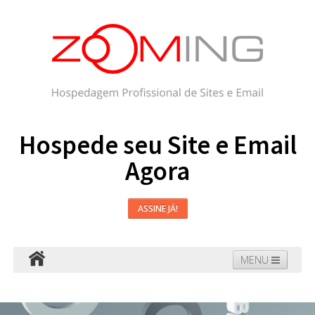
Hospede seu Site e Email
Agora
ASSINE JÁ!
MENU
Hospedagem
Email
WordPress
Faça seu Site
Domínios
Blog
Suporte