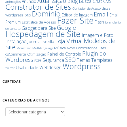
Atualização
Blog
Chat
Busca
Anúncio
CMS
animações
Construtor de Sites
dicas
Contador de Acesso
Domínio
Email
Editor de Imagem
Email
wordpress
DNS
Fazer Site
Premium
Flash
Estatística de Acesso
formulário
Google
Gadget para Site
de contato
Hospedagem de Site
Imagem e Foto
Modelos de
Loja Virtual
Instalação
Joomla
livezilla
Site
Música
Novo Construtor de Sites
Monetizar
Multilanguage
Plugin do
Painel de Controle
Otimização
osCommerce
SEO
Wordpress
Segurança
Templates
Temas
POP3
Wordpress
Webdesign
Usabilidade
twitter
CURTIDAS
CATEGORIAS DE ARTIGOS