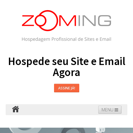
Hospede seu Site e Email
Agora
ASSINE JÁ!
MENU
Hospedagem
Email
WordPress
Faça seu Site
Domínios
Blog
Suporte