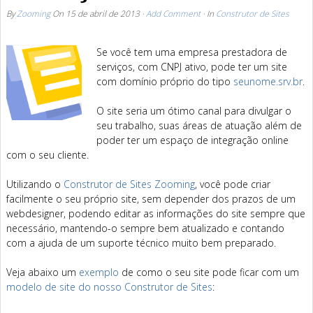
By
Zooming
On
15 de abril de 2013
·
Add Comment
· In
Construtor de Sites
Se você tem uma empresa prestadora de
serviços, com CNPJ ativo, pode ter um site
com domínio próprio do tipo
seunome.srv.br
.
O site seria um ótimo canal para divulgar o
seu trabalho, suas áreas de atuação além de
poder ter um espaço de integração online
com o seu cliente.
Utilizando o
Construtor de Sites Zooming
, você pode criar
facilmente o seu próprio site, sem depender dos prazos de um
webdesigner, podendo editar as informações do site sempre que
necessário, mantendo-o sempre bem atualizado e contando
com a ajuda de um suporte técnico muito bem preparado.
Veja abaixo um
exemplo
de como o seu site pode ficar com um
modelo de site do nosso Construtor de Sites
: