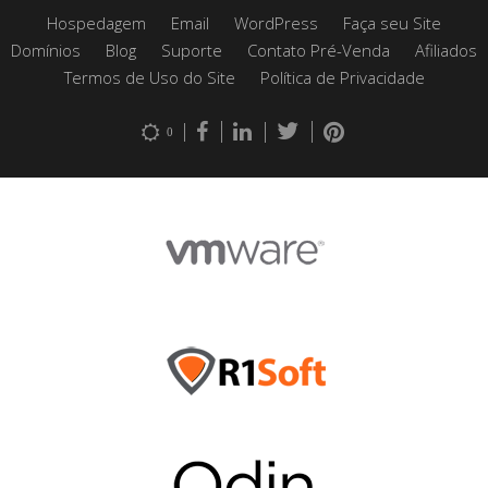
Hospedagem
Email
WordPress
Faça seu Site
Domínios
Blog
Suporte
Contato Pré-Venda
Afiliados
Termos de Uso do Site
Política de Privacidade
0