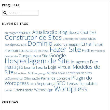
PESQUISAR
NUVEM DE TAGS
Atualização
Blog
Chat
Busca
Anúncio
CMS
animações
Construtor de Sites
dicas
Contador de Acesso
Domínio
Email
Editor de Imagem
Email
wordpress
DNS
Fazer Site
Premium
Flash
Estatística de Acesso
formulário
Google
Gadget para Site
de contato
Hospedagem de Site
Imagem e Foto
Modelos de
Loja Virtual
Instalação
Joomla
livezilla
Site
Música
Novo Construtor de Sites
Monetizar
Multilanguage
Plugin do
Painel de Controle
Otimização
osCommerce
SEO
Wordpress
Segurança
Templates
Temas
POP3
Wordpress
Webdesign
Usabilidade
twitter
CURTIDAS