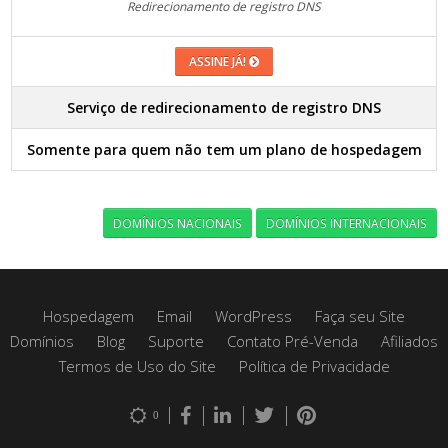
Redirecionamento de registro DNS
ASSINE JÁ!
Serviço de redirecionamento de registro DNS
Somente para quem não tem um plano de hospedagem
DOMÍNIOS NACIONAIS
DOMÍNIOS INTERNACIONAIS
Hospedagem
Email
WordPress
Faça seu Site
Domínios
Blog
Suporte
Contato Pré-Venda
Afiliados
Termos de Uso do Site
Política de Privacidade
0