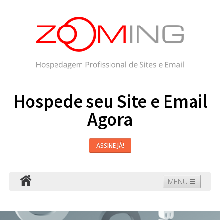
Hospede seu Site e Email
Agora
ASSINE JÁ!
MENU
Hospedagem
Email
WordPress
Faça seu Site
Domínios
Blog
Suporte