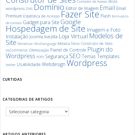
dicas
Contador de Acesso
Domínio
Email
Editor de Imagem
Email
wordpress
DNS
Fazer Site
Premium
Flash
Estatística de Acesso
formulário
Google
Gadget para Site
de contato
Hospedagem de Site
Imagem e Foto
Modelos de
Loja Virtual
Instalação
Joomla
livezilla
Site
Música
Novo Construtor de Sites
Monetizar
Multilanguage
Plugin do
Painel de Controle
Otimização
osCommerce
SEO
Wordpress
Segurança
Templates
Temas
POP3
Wordpress
Webdesign
Usabilidade
twitter
CURTIDAS
CATEGORIAS DE ARTIGOS
ARTIGOS ANTERIORES