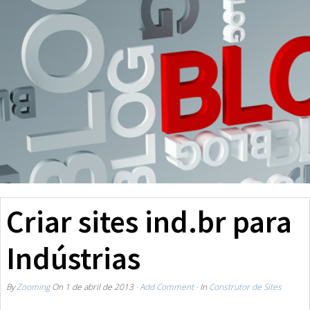
Criar sites ind.br para
Indústrias
By
Zooming
On
1 de abril de 2013
·
Add Comment
· In
Construtor de Sites