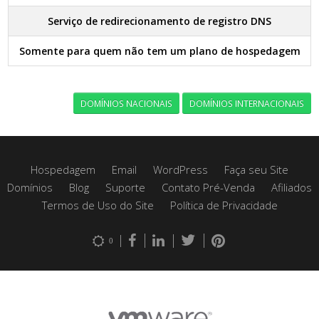
Serviço de redirecionamento de registro DNS
Somente para quem não tem um plano de hospedagem
DOMÍNIOS NACIONAIS
DOMÍNIOS INTERNACIONAIS
Hospedagem
Email
WordPress
Faça seu Site
Domínios
Blog
Suporte
Contato Pré-Venda
Afiliados
Termos de Uso do Site
Política de Privacidade
0