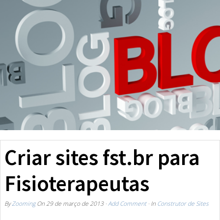
Criar sites fst.br para
Fisioterapeutas
By
Zooming
On
29 de março de 2013
·
Add Comment
· In
Construtor de Sites