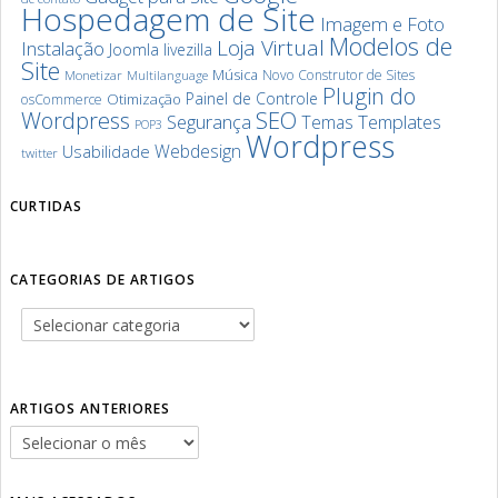
Hospedagem de Site
Imagem e Foto
Modelos de
Loja Virtual
Instalação
Joomla
livezilla
Site
Música
Novo Construtor de Sites
Monetizar
Multilanguage
Plugin do
Painel de Controle
Otimização
osCommerce
SEO
Wordpress
Segurança
Templates
Temas
POP3
Wordpress
Webdesign
Usabilidade
twitter
CURTIDAS
CATEGORIAS DE ARTIGOS
ARTIGOS ANTERIORES