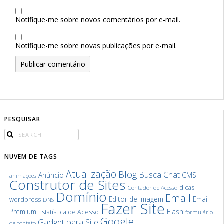
Notifique-me sobre novos comentários por e-mail.
Notifique-me sobre novas publicações por e-mail.
PESQUISAR
NUVEM DE TAGS
Atualização
Blog
Chat
Busca
Anúncio
CMS
animações
Construtor de Sites
dicas
Contador de Acesso
Domínio
Email
Editor de Imagem
Email
wordpress
DNS
Fazer Site
Premium
Flash
Estatística de Acesso
formulário
Google
Gadget para Site
de contato