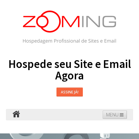
Hospede seu Site e Email
Agora
ASSINE JÁ!
MENU
Hospedagem
Email
WordPress
Faça seu Site
Domínios
Blog
Suporte