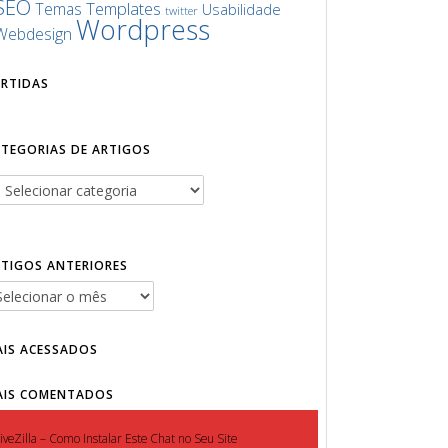
SEO
Templates
Temas
Usabilidade
twitter
Wordpress
Webdesign
URTIDAS
ATEGORIAS DE ARTIGOS
RTIGOS ANTERIORES
AIS ACESSADOS
AIS COMENTADOS
iveZilla – Como Instalar Este Chat no Seu Site