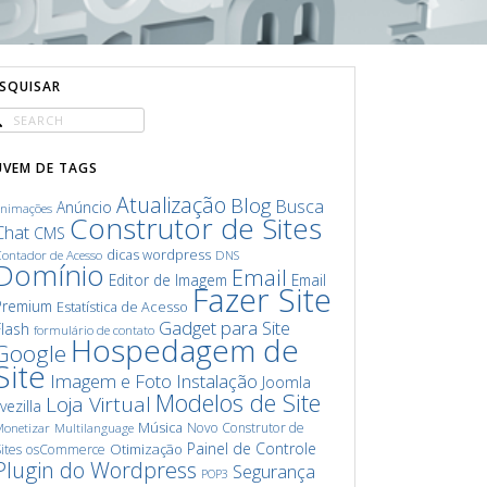
ESQUISAR
UVEM DE TAGS
Atualização
Blog
Busca
Anúncio
animações
Construtor de Sites
Chat
CMS
dicas wordpress
ontador de Acesso
DNS
Domínio
Email
Editor de Imagem
Email
Fazer Site
Premium
Estatística de Acesso
Gadget para Site
Flash
formulário de contato
Hospedagem de
Google
Site
Imagem e Foto
Instalação
Joomla
Modelos de Site
Loja Virtual
ivezilla
Música
Novo Construtor de
onetizar
Multilanguage
Painel de Controle
Otimização
ites
osCommerce
Plugin do Wordpress
Segurança
POP3