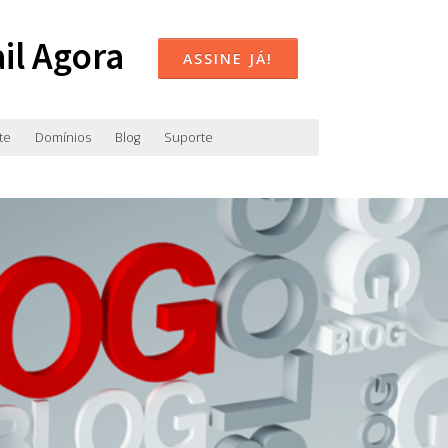
il Agora
ASSINE JÁ!
te
Domínios
Blog
Suporte