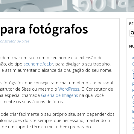
r para fotógrafos
P
onstrutor de Sites
N
dem criar um site com o seu nome e a extensão de
são, do tipo
seunome.fot.br
, para divulgar o seu trabalho,
 e assim aumentar o alcance da divulgação do seu nome.
C
es fotógrafos que conseguiram criar um ótimo site pessoal
nstrutor de Sites ou mesmo o
WordPress
. O Construtor de
ina especial chamada
Galeria de Imagens
na qual você
ilmente os seus álbuns de fotos.
l
pode criar facilmente o seu próprio site, sem depender dos
M
informações do site sempre que necessário, mantendo-o
S
 de um suporte técnico muito bem preparado.