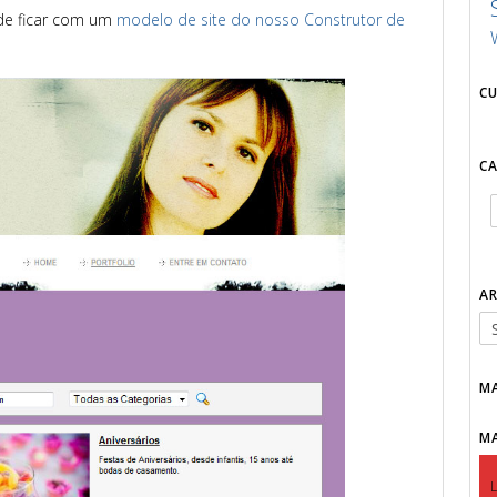
de ficar com um
modelo de site do nosso Construtor de
C
C
A
M
M
L