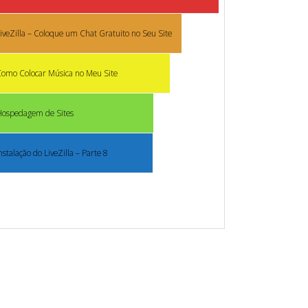
iveZilla – Coloque um Chat Gratuito no Seu Site
omo Colocar Música no Meu Site
Hospedagem de Sites
nstalação do LiveZilla – Parte 8