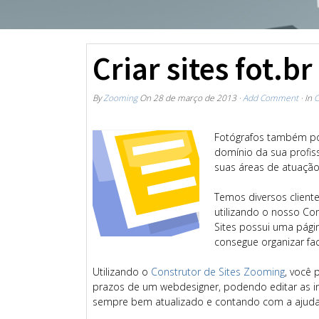
Criar sites fot.b
By
Zooming
On
28 de março de 2013
·
Add Comment
· In
C
Fotógrafos também po
domínio da sua profis
suas áreas de atuação
Temos diversos client
utilizando o nosso Co
Sites possui uma pág
consegue organizar fac
Utilizando o
Construtor de Sites Zooming
, você 
prazos de um webdesigner, podendo editar as 
sempre bem atualizado e contando com a ajuda