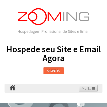
Hospede seu Site e Email
Agora
ASSINE JÁ!
MENU
Hospedagem
Email
WordPress
Faça seu Site
Domínios
Blog
Suporte