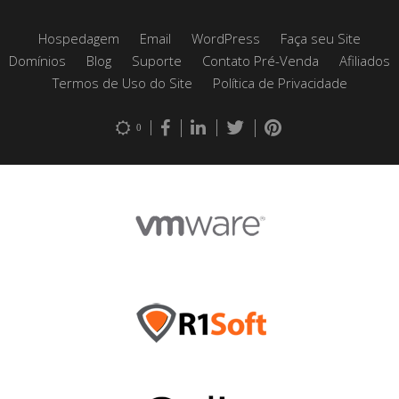
Hospedagem
Email
WordPress
Faça seu Site
Domínios
Blog
Suporte
Contato Pré-Venda
Afiliados
Termos de Uso do Site
Política de Privacidade
0