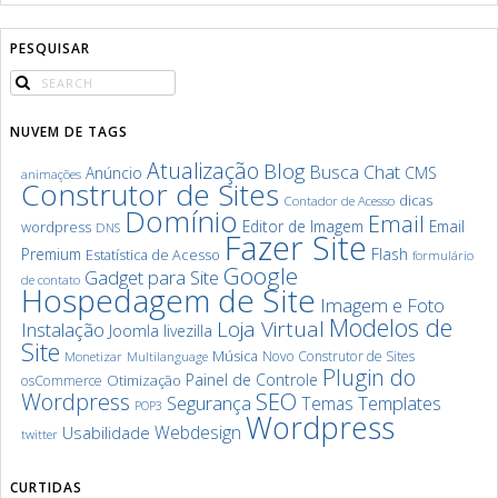
PESQUISAR
NUVEM DE TAGS
Atualização
Blog
Chat
Busca
Anúncio
CMS
animações
Construtor de Sites
dicas
Contador de Acesso
Domínio
Email
Editor de Imagem
Email
wordpress
DNS
Fazer Site
Premium
Flash
Estatística de Acesso
formulário
Google
Gadget para Site
de contato
Hospedagem de Site
Imagem e Foto
Modelos de
Loja Virtual
Instalação
Joomla
livezilla
Site
Música
Novo Construtor de Sites
Monetizar
Multilanguage
Plugin do
Painel de Controle
Otimização
osCommerce
SEO
Wordpress
Segurança
Templates
Temas
POP3
Wordpress
Webdesign
Usabilidade
twitter
CURTIDAS