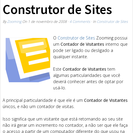
Construtor de Sites
By
Zooming
On
1 de novembro de 2008
·
4 Comments
· In
Construtor de Sites
O
Construtor de Sites
Zooming possui
um
Contador de Visitantes
interno que
pode ser ligado ou desligado a
qualquer instante.
Este
Contador de Visitantes
tem
algumas particularidades que você
deverá conhecer antes de optar por
usá-lo.
A principal particularidade é que ele é um
Contador de Visitantes
únicos, e não um contador de visitas.
Isso significa que um visitante que está retornando ao seu site
não irá gerar um incremento no contador, a não ser que ele faça
o acesso a partir de um computador diferente do que usou na