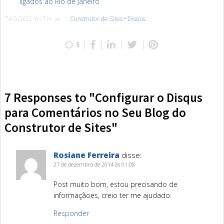
ligados ao Rio de Janeiro
TAGGED WITH →
Construtor de Sites
•
Disqus
5
7 Responses to "Configurar o Disqus
para Comentários no Seu Blog do
Construtor de Sites"
Rosiane Ferreira
disse:
27 de dezembro de 2014 às 01:08
Post muito bom, estou precisando de
informaçãoes, creio ter me ajudado.
Responder