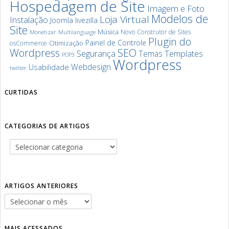
Hospedagem de Site
Imagem e Foto
Modelos de
Loja Virtual
Instalação
Joomla
livezilla
Site
Música
Novo Construtor de Sites
Monetizar
Multilanguage
Plugin do
Painel de Controle
Otimização
osCommerce
SEO
Wordpress
Segurança
Templates
Temas
POP3
Wordpress
Webdesign
Usabilidade
twitter
CURTIDAS
CATEGORIAS DE ARTIGOS
ARTIGOS ANTERIORES
MAIS ACESSADOS