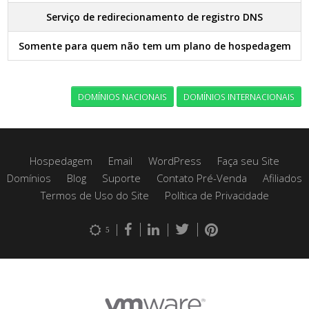
Serviço de redirecionamento de registro DNS
Somente para quem não tem um plano de hospedagem
DOMÍNIOS NACIONAIS
DOMÍNIOS INTERNACIONAIS
Hospedagem
Email
WordPress
Faça seu Site
Domínios
Blog
Suporte
Contato Pré-Venda
Afiliados
Termos de Uso do Site
Política de Privacidade
5