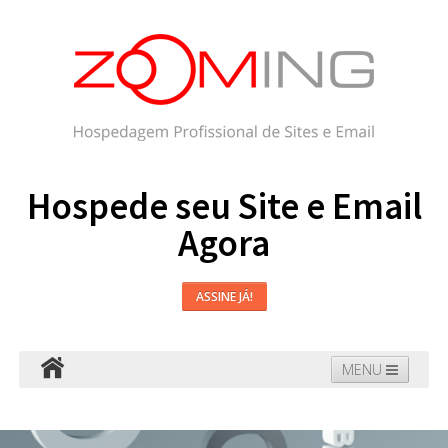
Hospede seu Site e Email
Agora
ASSINE JÁ!
MENU
Hospedagem
Email
WordPress
Faça seu Site
Domínios
Blog
Suporte