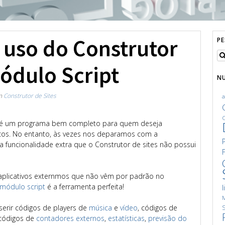
 uso do Construtor
P
ódulo Script
N
In
Construtor de Sites
C
é um programa bem completo para quem deseja
icos. No entanto, às vezes nos deparamos com a
 funcionalidade extra que o Construtor de sites não possui
e aplicativos externmos que não vêm por padrão no
módulo script
é a ferramenta perfeita!
l
M
serir códigos de players de
música
e
vídeo
, códigos de
S
 códigos de
contadores externos
,
estatísticas
,
previsão do