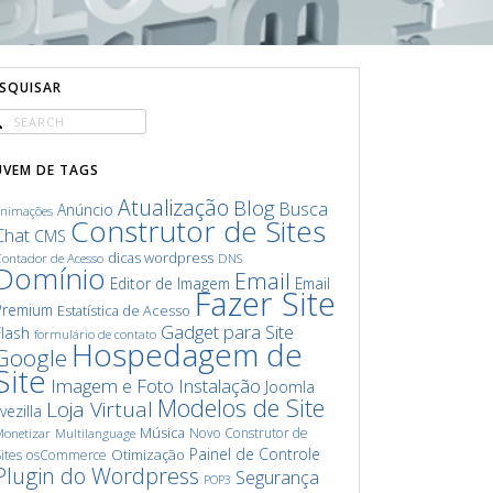
ESQUISAR
UVEM DE TAGS
Atualização
Blog
Busca
Anúncio
animações
Construtor de Sites
Chat
CMS
dicas wordpress
ontador de Acesso
DNS
Domínio
Email
Editor de Imagem
Email
Fazer Site
Premium
Estatística de Acesso
Gadget para Site
Flash
formulário de contato
Hospedagem de
Google
Site
Imagem e Foto
Instalação
Joomla
Modelos de Site
Loja Virtual
ivezilla
Música
Novo Construtor de
onetizar
Multilanguage
Painel de Controle
Otimização
ites
osCommerce
Plugin do Wordpress
Segurança
POP3