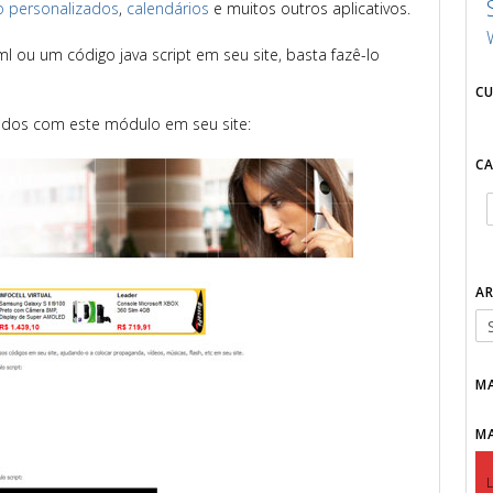
o personalizados
,
calendários
e muitos outros aplicativos.
l ou um código java script em seu site, basta fazê-lo
C
ridos com este módulo em seu site:
C
A
M
M
L