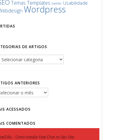
SEO
Templates
Temas
Usabilidade
twitter
Wordpress
Webdesign
URTIDAS
ATEGORIAS DE ARTIGOS
RTIGOS ANTERIORES
AIS ACESSADOS
AIS COMENTADOS
iveZilla – Como Instalar Este Chat no Seu Site