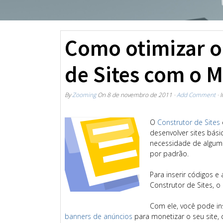
Como otimizar o
de Sites com o M
By
Zooming
On
8 de novembro de 2011
·
Add Comment
· 
O
Construtor de Sites
desenvolver sites bás
necessidade de alguma
por padrão.
Para inserir códigos 
Construtor de Sites, o
Com ele, você pode in
banners de anúncios
para monetizar o seu site,