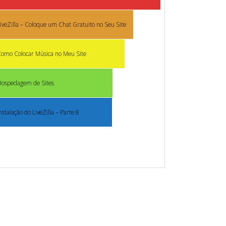
iveZilla – Coloque um Chat Gratuito no Seu Site
omo Colocar Música no Meu Site
Hospedagem de Sites
nstalação do LiveZilla – Parte 8