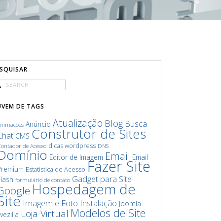
ESQUISAR
UVEM DE TAGS
Atualização
Blog
Busca
Anúncio
animações
Construtor de Sites
Chat
CMS
dicas wordpress
ontador de Acesso
DNS
Domínio
Email
Editor de Imagem
Email
Fazer Site
Premium
Estatística de Acesso
Gadget para Site
Flash
formulário de contato
Hospedagem de
Google
Site
Imagem e Foto
Instalação
Joomla
Modelos de Site
Loja Virtual
ivezilla