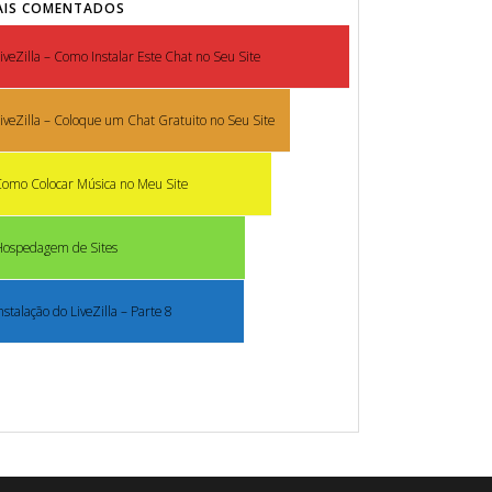
AIS COMENTADOS
iveZilla – Como Instalar Este Chat no Seu Site
iveZilla – Coloque um Chat Gratuito no Seu Site
omo Colocar Música no Meu Site
Hospedagem de Sites
nstalação do LiveZilla – Parte 8