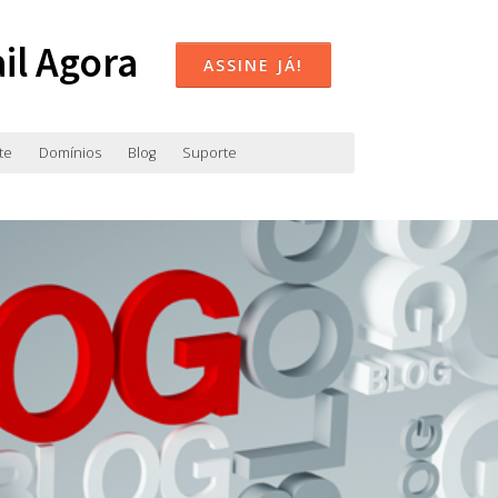
il Agora
ASSINE JÁ!
te
Domínios
Blog
Suporte