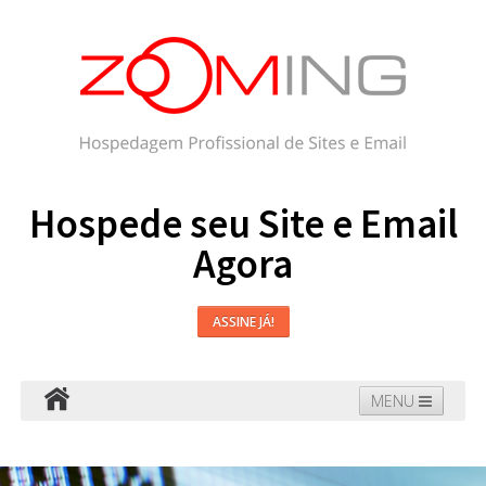
Hospede seu Site e Email
Agora
ASSINE JÁ!
MENU
Hospedagem
Email
WordPress
Faça seu Site
Domínios
Blog
Suporte