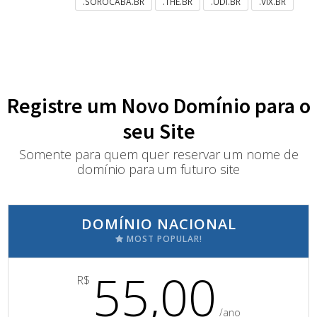
.SOROCABA.BR
.THE.BR
.UDI.BR
.VIX.BR
Registre um Novo Domínio para o
seu Site
Somente para quem quer reservar um nome de
domínio para um futuro site
DOMÍNIO NACIONAL
MOST POPULAR!
55,00
R$
/ano