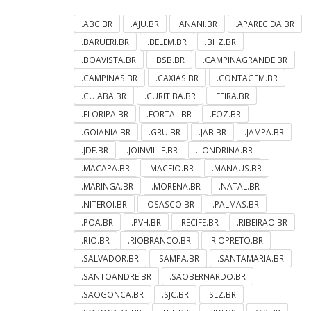
.ABC.BR
.AJU.BR
.ANANI.BR
.APARECIDA.BR
.BARUERI.BR
.BELEM.BR
.BHZ.BR
.BOAVISTA.BR
.BSB.BR
.CAMPINAGRANDE.BR
.CAMPINAS.BR
.CAXIAS.BR
.CONTAGEM.BR
.CUIABA.BR
.CURITIBA.BR
.FEIRA.BR
.FLORIPA.BR
.FORTAL.BR
.FOZ.BR
.GOIANIA.BR
.GRU.BR
.JAB.BR
.JAMPA.BR
.JDF.BR
.JOINVILLE.BR
.LONDRINA.BR
.MACAPA.BR
.MACEIO.BR
.MANAUS.BR
.MARINGA.BR
.MORENA.BR
.NATAL.BR
.NITEROI.BR
.OSASCO.BR
.PALMAS.BR
.POA.BR
.PVH.BR
.RECIFE.BR
.RIBEIRAO.BR
.RIO.BR
.RIOBRANCO.BR
.RIOPRETO.BR
.SALVADOR.BR
.SAMPA.BR
.SANTAMARIA.BR
.SANTOANDRE.BR
.SAOBERNARDO.BR
.SAOGONCA.BR
.SJC.BR
.SLZ.BR