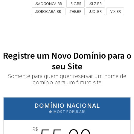
.SAOGONCA.BR
.SJC.BR
.SLZ.BR
.SOROCABA.BR
.THE.BR
.UDI.BR
.VIX.BR
Registre um Novo Domínio para o
seu Site
Somente para quem quer reservar um nome de
domínio para um futuro site
DOMÍNIO NACIONAL
MOST POPULAR!
R$