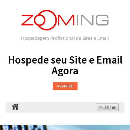
Hospede seu Site e Email
Agora
ASSINE JÁ!
MENU
Hospedagem
Email
WordPress
Faça seu Site
Domínios
Blog
Suporte