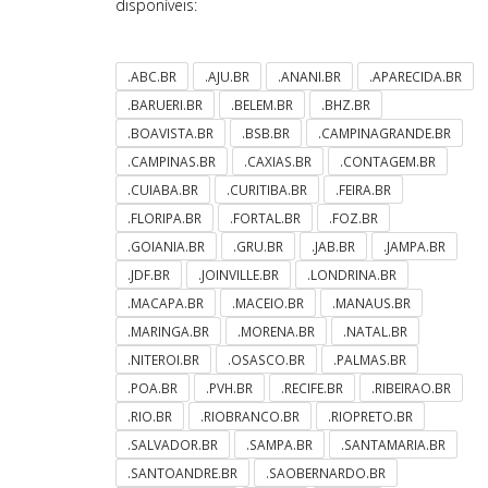
disponíveis:
.ABC.BR
.AJU.BR
.ANANI.BR
.APARECIDA.BR
.BARUERI.BR
.BELEM.BR
.BHZ.BR
.BOAVISTA.BR
.BSB.BR
.CAMPINAGRANDE.BR
.CAMPINAS.BR
.CAXIAS.BR
.CONTAGEM.BR
.CUIABA.BR
.CURITIBA.BR
.FEIRA.BR
.FLORIPA.BR
.FORTAL.BR
.FOZ.BR
.GOIANIA.BR
.GRU.BR
.JAB.BR
.JAMPA.BR
.JDF.BR
.JOINVILLE.BR
.LONDRINA.BR
.MACAPA.BR
.MACEIO.BR
.MANAUS.BR
.MARINGA.BR
.MORENA.BR
.NATAL.BR
.NITEROI.BR
.OSASCO.BR
.PALMAS.BR
.POA.BR
.PVH.BR
.RECIFE.BR
.RIBEIRAO.BR
.RIO.BR
.RIOBRANCO.BR
.RIOPRETO.BR
.SALVADOR.BR
.SAMPA.BR
.SANTAMARIA.BR
.SANTOANDRE.BR
.SAOBERNARDO.BR