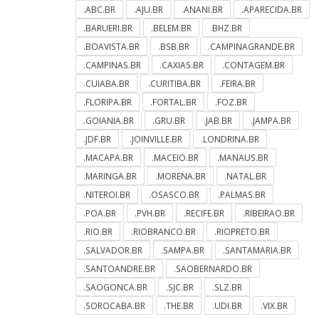
.ABC.BR
.AJU.BR
.ANANI.BR
.APARECIDA.BR
.BARUERI.BR
.BELEM.BR
.BHZ.BR
.BOAVISTA.BR
.BSB.BR
.CAMPINAGRANDE.BR
.CAMPINAS.BR
.CAXIAS.BR
.CONTAGEM.BR
.CUIABA.BR
.CURITIBA.BR
.FEIRA.BR
.FLORIPA.BR
.FORTAL.BR
.FOZ.BR
.GOIANIA.BR
.GRU.BR
.JAB.BR
.JAMPA.BR
.JDF.BR
.JOINVILLE.BR
.LONDRINA.BR
.MACAPA.BR
.MACEIO.BR
.MANAUS.BR
.MARINGA.BR
.MORENA.BR
.NATAL.BR
.NITEROI.BR
.OSASCO.BR
.PALMAS.BR
.POA.BR
.PVH.BR
.RECIFE.BR
.RIBEIRAO.BR
.RIO.BR
.RIOBRANCO.BR
.RIOPRETO.BR
.SALVADOR.BR
.SAMPA.BR
.SANTAMARIA.BR
.SANTOANDRE.BR
.SAOBERNARDO.BR
.SAOGONCA.BR
.SJC.BR
.SLZ.BR
.SOROCABA.BR
.THE.BR
.UDI.BR
.VIX.BR