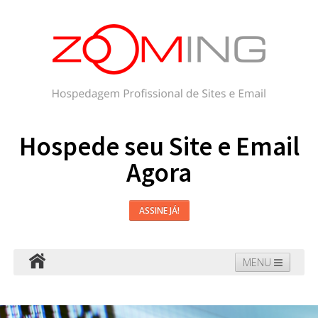
Hospede seu Site e Email
Agora
ASSINE JÁ!
MENU
Hospedagem
Email
WordPress
Faça seu Site
Domínios
Blog
Suporte