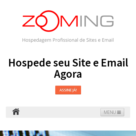
Hospede seu Site e Email
Agora
ASSINE JÁ!
MENU
Hospedagem
Email
WordPress
Faça seu Site
Domínios
Blog
Suporte