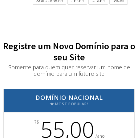
.SOROCABA.BR
.THE.BR
.UDI.BR
.VIX.BR
Registre um Novo Domínio para o
seu Site
Somente para quem quer reservar um nome de
domínio para um futuro site
DOMÍNIO NACIONAL
MOST POPULAR!
55,00
R$
/ano