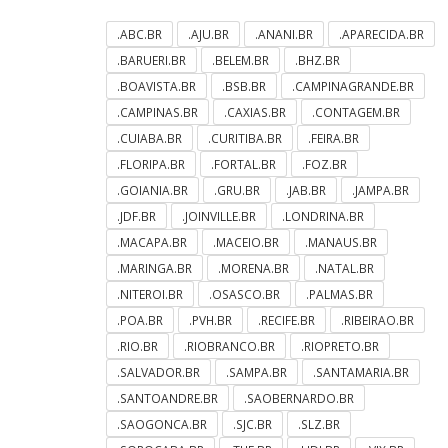
.ABC.BR
.AJU.BR
.ANANI.BR
.APARECIDA.BR
.BARUERI.BR
.BELEM.BR
.BHZ.BR
.BOAVISTA.BR
.BSB.BR
.CAMPINAGRANDE.BR
.CAMPINAS.BR
.CAXIAS.BR
.CONTAGEM.BR
.CUIABA.BR
.CURITIBA.BR
.FEIRA.BR
.FLORIPA.BR
.FORTAL.BR
.FOZ.BR
.GOIANIA.BR
.GRU.BR
.JAB.BR
.JAMPA.BR
.JDF.BR
.JOINVILLE.BR
.LONDRINA.BR
.MACAPA.BR
.MACEIO.BR
.MANAUS.BR
.MARINGA.BR
.MORENA.BR
.NATAL.BR
.NITEROI.BR
.OSASCO.BR
.PALMAS.BR
.POA.BR
.PVH.BR
.RECIFE.BR
.RIBEIRAO.BR
.RIO.BR
.RIOBRANCO.BR
.RIOPRETO.BR
.SALVADOR.BR
.SAMPA.BR
.SANTAMARIA.BR
.SANTOANDRE.BR
.SAOBERNARDO.BR
.SAOGONCA.BR
.SJC.BR
.SLZ.BR