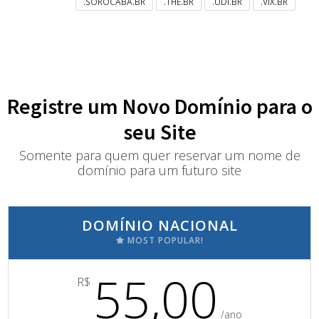
.SOROCABA.BR
.THE.BR
.UDI.BR
.VIX.BR
Registre um Novo Domínio para o
seu Site
Somente para quem quer reservar um nome de
domínio para um futuro site
DOMÍNIO NACIONAL
MOST POPULAR!
55,00
R$
/ano