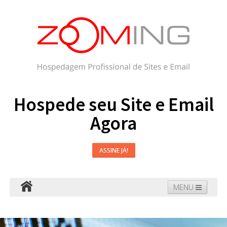
Hospede seu Site e Email
Agora
ASSINE JÁ!
MENU
Hospedagem
Email
WordPress
Faça seu Site
Domínios
Blog
Suporte