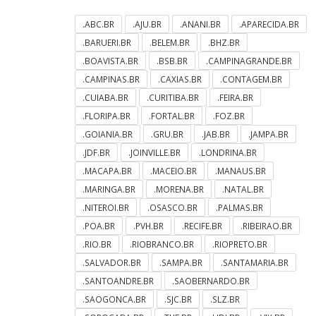
.ABC.BR
.AJU.BR
.ANANI.BR
.APARECIDA.BR
.BARUERI.BR
.BELEM.BR
.BHZ.BR
.BOAVISTA.BR
.BSB.BR
.CAMPINAGRANDE.BR
.CAMPINAS.BR
.CAXIAS.BR
.CONTAGEM.BR
.CUIABA.BR
.CURITIBA.BR
.FEIRA.BR
.FLORIPA.BR
.FORTAL.BR
.FOZ.BR
.GOIANIA.BR
.GRU.BR
.JAB.BR
.JAMPA.BR
.JDF.BR
.JOINVILLE.BR
.LONDRINA.BR
.MACAPA.BR
.MACEIO.BR
.MANAUS.BR
.MARINGA.BR
.MORENA.BR
.NATAL.BR
.NITEROI.BR
.OSASCO.BR
.PALMAS.BR
.POA.BR
.PVH.BR
.RECIFE.BR
.RIBEIRAO.BR
.RIO.BR
.RIOBRANCO.BR
.RIOPRETO.BR
.SALVADOR.BR
.SAMPA.BR
.SANTAMARIA.BR
.SANTOANDRE.BR
.SAOBERNARDO.BR
.SAOGONCA.BR
.SJC.BR
.SLZ.BR