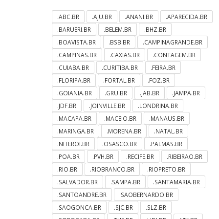
.ABC.BR
.AJU.BR
.ANANI.BR
.APARECIDA.BR
.BARUERI.BR
.BELEM.BR
.BHZ.BR
.BOAVISTA.BR
.BSB.BR
.CAMPINAGRANDE.BR
.CAMPINAS.BR
.CAXIAS.BR
.CONTAGEM.BR
.CUIABA.BR
.CURITIBA.BR
.FEIRA.BR
.FLORIPA.BR
.FORTAL.BR
.FOZ.BR
.GOIANIA.BR
.GRU.BR
.JAB.BR
.JAMPA.BR
.JDF.BR
.JOINVILLE.BR
.LONDRINA.BR
.MACAPA.BR
.MACEIO.BR
.MANAUS.BR
.MARINGA.BR
.MORENA.BR
.NATAL.BR
.NITEROI.BR
.OSASCO.BR
.PALMAS.BR
.POA.BR
.PVH.BR
.RECIFE.BR
.RIBEIRAO.BR
.RIO.BR
.RIOBRANCO.BR
.RIOPRETO.BR
.SALVADOR.BR
.SAMPA.BR
.SANTAMARIA.BR
.SANTOANDRE.BR
.SAOBERNARDO.BR
.SAOGONCA.BR
.SJC.BR
.SLZ.BR