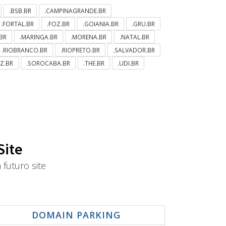
.BSB.BR
.CAMPINAGRANDE.BR
.FORTAL.BR
.FOZ.BR
.GOIANIA.BR
.GRU.BR
BR
.MARINGA.BR
.MORENA.BR
.NATAL.BR
.RIOBRANCO.BR
.RIOPRETO.BR
.SALVADOR.BR
LZ.BR
.SOROCABA.BR
.THE.BR
.UDI.BR
Site
futuro site
DOMAIN PARKING