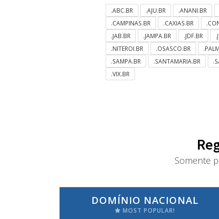
.ABC.BR
.AJU.BR
.ANANI.BR
.CAMPINAS.BR
.CAXIAS.BR
.CO
.JAB.BR
.JAMPA.BR
.JDF.BR
.
.NITEROI.BR
.OSASCO.BR
.PAL
.SAMPA.BR
.SANTAMARIA.BR
.
.VIX.BR
Reg
Somente pa
DOMÍNIO NACIONAL
MOST POPULAR!