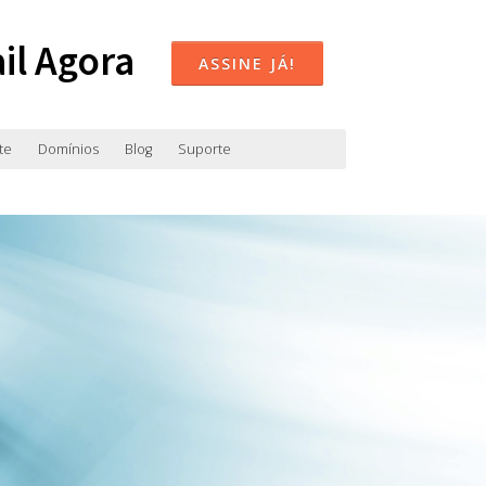
il Agora
ASSINE JÁ!
te
Domínios
Blog
Suporte