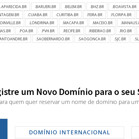
.APARECIDA.BR
.BARUERI.BR
.BELEM.BR
.BHZ.BR
.BOAVISTA.BR
NTAGEM.BR
.CUIABA.BR
.CURITIBA.BR
.FEIRA.BR
.FLORIPA.BR
JOINVILLE.BR
.LONDRINA.BR
.MACAPA.BR
.MACEIO.BR
.MANAUS.
MAS.BR
.POA.BR
.PVH.BR
.RECIFE.BR
.RIBEIRAO.BR
.RIO.BR
SANTOANDRE.BR
.SAOBERNARDO.BR
.SAOGONCA.BR
.SJC.BR
.S
istre um Novo Domínio para o seu 
ra quem quer reservar um nome de domínio para um 
DOMÍNIO INTERNACIONAL