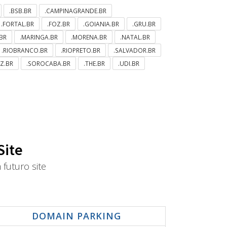
.BSB.BR
.CAMPINAGRANDE.BR
.FORTAL.BR
.FOZ.BR
.GOIANIA.BR
.GRU.BR
BR
.MARINGA.BR
.MORENA.BR
.NATAL.BR
.RIOBRANCO.BR
.RIOPRETO.BR
.SALVADOR.BR
LZ.BR
.SOROCABA.BR
.THE.BR
.UDI.BR
Site
futuro site
DOMAIN PARKING