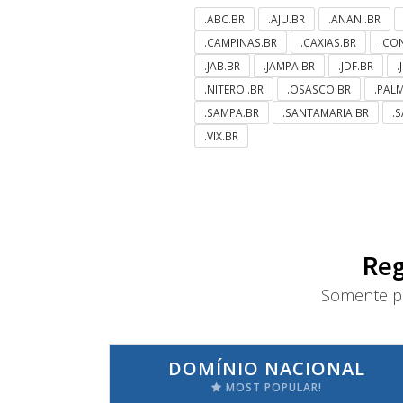
.ABC.BR
.AJU.BR
.ANANI.BR
.CAMPINAS.BR
.CAXIAS.BR
.CO
.JAB.BR
.JAMPA.BR
.JDF.BR
.
.NITEROI.BR
.OSASCO.BR
.PAL
.SAMPA.BR
.SANTAMARIA.BR
.
.VIX.BR
Reg
Somente pa
DOMÍNIO NACIONAL
MOST POPULAR!