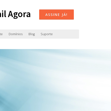
il Agora
ASSINE JÁ!
te
Domínios
Blog
Suporte