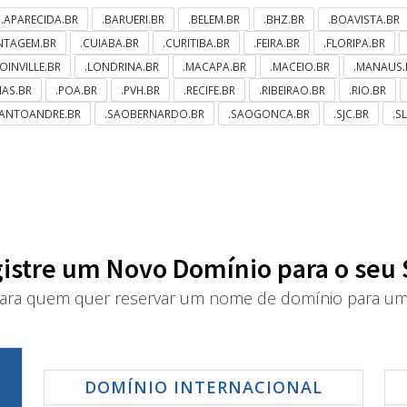
.APARECIDA.BR
.BARUERI.BR
.BELEM.BR
.BHZ.BR
.BOAVISTA.BR
NTAGEM.BR
.CUIABA.BR
.CURITIBA.BR
.FEIRA.BR
.FLORIPA.BR
JOINVILLE.BR
.LONDRINA.BR
.MACAPA.BR
.MACEIO.BR
.MANAUS.
MAS.BR
.POA.BR
.PVH.BR
.RECIFE.BR
.RIBEIRAO.BR
.RIO.BR
SANTOANDRE.BR
.SAOBERNARDO.BR
.SAOGONCA.BR
.SJC.BR
.S
istre um Novo Domínio para o seu 
ra quem quer reservar um nome de domínio para um 
DOMÍNIO INTERNACIONAL