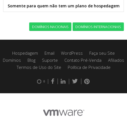
Somente para quem não tem um plano de hospedagem
DOMÍNIOS NACIONAIS
DOMÍNIOS INTERNACIONAIS
Hospedagem
Email
WordPress
Faça seu Site
Domínios
Blog
Suporte
Contato Pré-Venda
Afiliados
Termos de Uso do Site
Política de Privacidade
0