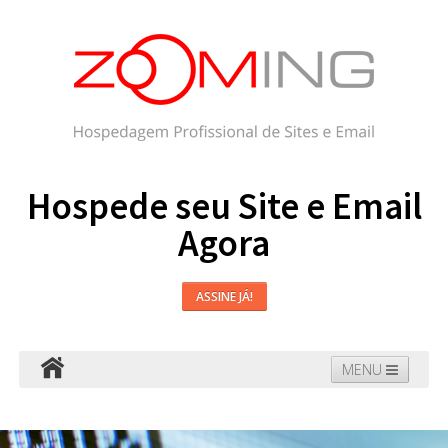
Hospede seu Site e Email
Agora
ASSINE JÁ!
MENU
Hospedagem
Email
WordPress
Faça seu Site
Domínios
Blog
Suporte