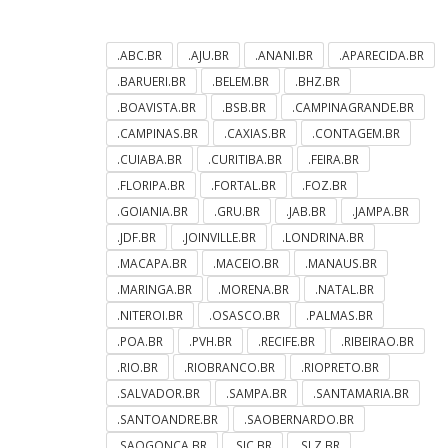
.ABC.BR
.AJU.BR
.ANANI.BR
.APARECIDA.BR
.BARUERI.BR
.BELEM.BR
.BHZ.BR
.BOAVISTA.BR
.BSB.BR
.CAMPINAGRANDE.BR
.CAMPINAS.BR
.CAXIAS.BR
.CONTAGEM.BR
.CUIABA.BR
.CURITIBA.BR
.FEIRA.BR
.FLORIPA.BR
.FORTAL.BR
.FOZ.BR
.GOIANIA.BR
.GRU.BR
.JAB.BR
.JAMPA.BR
.JDF.BR
.JOINVILLE.BR
.LONDRINA.BR
.MACAPA.BR
.MACEIO.BR
.MANAUS.BR
.MARINGA.BR
.MORENA.BR
.NATAL.BR
.NITEROI.BR
.OSASCO.BR
.PALMAS.BR
.POA.BR
.PVH.BR
.RECIFE.BR
.RIBEIRAO.BR
.RIO.BR
.RIOBRANCO.BR
.RIOPRETO.BR
.SALVADOR.BR
.SAMPA.BR
.SANTAMARIA.BR
.SANTOANDRE.BR
.SAOBERNARDO.BR
.SAOGONCA.BR
.SJC.BR
.SLZ.BR