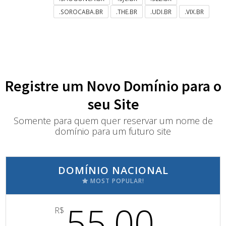
.SOROCABA.BR
.THE.BR
.UDI.BR
.VIX.BR
Registre um Novo Domínio para o
seu Site
Somente para quem quer reservar um nome de
domínio para um futuro site
DOMÍNIO NACIONAL
MOST POPULAR!
55,00
R$