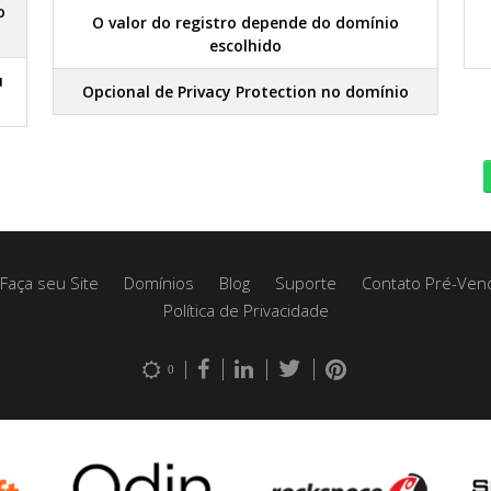
o
O valor do registro depende do domínio
escolhido
u
Opcional de Privacy Protection no domínio
Faça seu Site
Domínios
Blog
Suporte
Contato Pré-Ven
Política de Privacidade
0