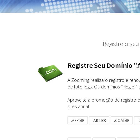
Registre o seu
Registre Seu Domínio "
A Zooming realiza o registro e renov
de foto logs. Os domínios “.flog.br
Aproveite a promoção de registro d
sites anual.
.APP.BR
.ART.BR
.COM.BR
.