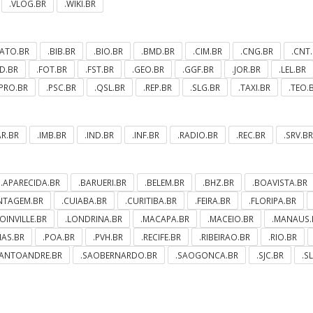
.VLOG.BR
.WIKI.BR
.ATO.BR
.BIB.BR
.BIO.BR
.BMD.BR
.CIM.BR
.CNG.BR
.CNT
ND.BR
.FOT.BR
.FST.BR
.GEO.BR
.GGF.BR
.JOR.BR
.LEL.BR
.PRO.BR
.PSC.BR
.QSL.BR
.REP.BR
.SLG.BR
.TAXI.BR
.TEO.
AR.BR
.IMB.BR
.IND.BR
.INF.BR
.RADIO.BR
.REC.BR
.SRV.BR
.APARECIDA.BR
.BARUERI.BR
.BELEM.BR
.BHZ.BR
.BOAVISTA.BR
NTAGEM.BR
.CUIABA.BR
.CURITIBA.BR
.FEIRA.BR
.FLORIPA.BR
JOINVILLE.BR
.LONDRINA.BR
.MACAPA.BR
.MACEIO.BR
.MANAUS.
MAS.BR
.POA.BR
.PVH.BR
.RECIFE.BR
.RIBEIRAO.BR
.RIO.BR
SANTOANDRE.BR
.SAOBERNARDO.BR
.SAOGONCA.BR
.SJC.BR
.S