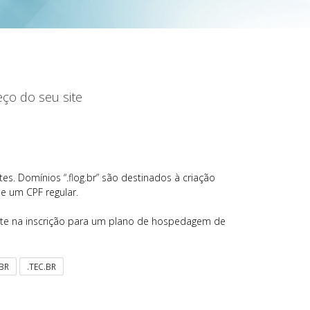
eço do seu site
tes. Domínios “.flog.br” são destinados à criação
de um CPF regular.
ente na inscrição para um plano de hospedagem de
.BR
.TEC.BR