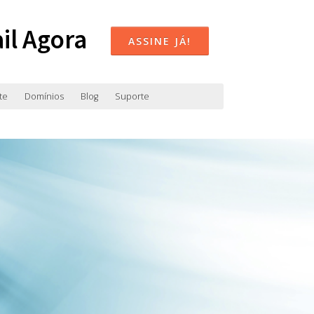
il Agora
ASSINE JÁ!
te
Domínios
Blog
Suporte