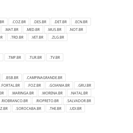
.BR
.COZ.BR
.DES.BR
.DET.BR
.ECN.BR
.MAT.BR
.MED.BR
.MUS.BR
.NOT.BR
BR
.TRD.BR
.VET.BR
.ZLG.BR
.TMP.BR
.TUR.BR
.TV.BR
.BSB.BR
.CAMPINAGRANDE.BR
.FORTAL.BR
.FOZ.BR
.GOIANIA.BR
.GRU.BR
BR
.MARINGA.BR
.MORENA.BR
.NATAL.BR
.RIOBRANCO.BR
.RIOPRETO.BR
.SALVADOR.BR
LZ.BR
.SOROCABA.BR
.THE.BR
.UDI.BR