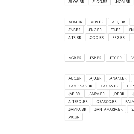
.BLOG.BR
.FLOG.BR
.NOM.BR
.ADM.BR
.ADV.BR
.ARQ.BR
.ENF.BR
.ENG.BR
.ETI.BR
.F
.NTR.BR
.ODO.BR
.PPG.BR
.AGR.BR
.ESP.BR
.ETC.BR
.F
.ABC.BR
.AJU.BR
.ANANI.BR
.CAMPINAS.BR
.CAXIAS.BR
.CO
.JAB.BR
.JAMPA.BR
.JDF.BR
.
.NITEROI.BR
.OSASCO.BR
.PAL
.SAMPA.BR
.SANTAMARIA.BR
.
.VIX.BR