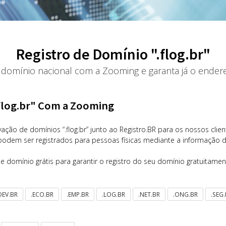
Registro de Domínio ".flog.br"
 domínio nacional com a Zooming e garanta já o ender
.flog.br" Com a Zooming
ação de domínios “.flog.br” junto ao Registro.BR para os nossos clien
” podem ser registrados para pessoas físicas mediante a informação 
e domínio grátis para garantir o registro do seu domínio gratuitam
DEV.BR
.ECO.BR
.EMP.BR
.LOG.BR
.NET.BR
.ONG.BR
.SEG