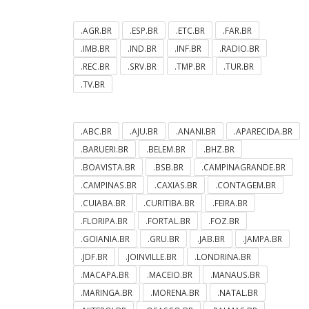
.AGR.BR
.ESP.BR
.ETC.BR
.FAR.BR
.IMB.BR
.IND.BR
.INF.BR
.RADIO.BR
.REC.BR
.SRV.BR
.TMP.BR
.TUR.BR
.TV.BR
.ABC.BR
.AJU.BR
.ANANI.BR
.APARECIDA.BR
.BARUERI.BR
.BELEM.BR
.BHZ.BR
.BOAVISTA.BR
.BSB.BR
.CAMPINAGRANDE.BR
.CAMPINAS.BR
.CAXIAS.BR
.CONTAGEM.BR
.CUIABA.BR
.CURITIBA.BR
.FEIRA.BR
.FLORIPA.BR
.FORTAL.BR
.FOZ.BR
.GOIANIA.BR
.GRU.BR
.JAB.BR
.JAMPA.BR
.JDF.BR
.JOINVILLE.BR
.LONDRINA.BR
.MACAPA.BR
.MACEIO.BR
.MANAUS.BR
.MARINGA.BR
.MORENA.BR
.NATAL.BR