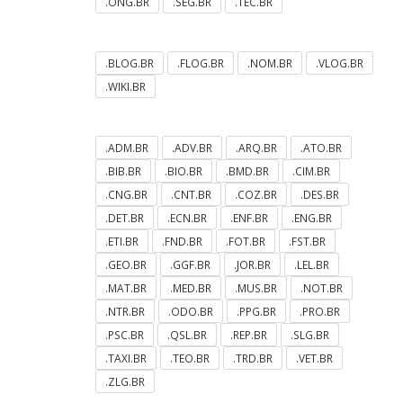
.ONG.BR
.SEG.BR
.TEC.BR
.BLOG.BR
.FLOG.BR
.NOM.BR
.VLOG.BR
.WIKI.BR
.ADM.BR
.ADV.BR
.ARQ.BR
.ATO.BR
.BIB.BR
.BIO.BR
.BMD.BR
.CIM.BR
.CNG.BR
.CNT.BR
.COZ.BR
.DES.BR
.DET.BR
.ECN.BR
.ENF.BR
.ENG.BR
.ETI.BR
.FND.BR
.FOT.BR
.FST.BR
.GEO.BR
.GGF.BR
.JOR.BR
.LEL.BR
.MAT.BR
.MED.BR
.MUS.BR
.NOT.BR
.NTR.BR
.ODO.BR
.PPG.BR
.PRO.BR
.PSC.BR
.QSL.BR
.REP.BR
.SLG.BR
.TAXI.BR
.TEO.BR
.TRD.BR
.VET.BR
.ZLG.BR