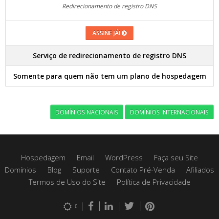
Redirecionamento de registro DNS
ASSINE JÁ!
Serviço de redirecionamento de registro DNS
Somente para quem não tem um plano de hospedagem
DOMÍNIOS NACIONAIS
DOMÍNIOS INTERNACIONAIS
Hospedagem
Email
WordPress
Faça seu Site
Domínios
Blog
Suporte
Contato Pré-Venda
Afiliados
Termos de Uso do Site
Política de Privacidade
0