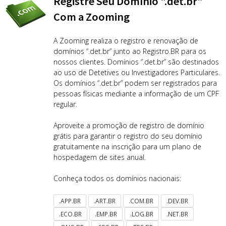
Registre Seu Domínio ".det.br"
Com a Zooming
A Zooming realiza o registro e renovação de
domínios “.det.br” junto ao Registro.BR para os
nossos clientes. Domínios “.det.br” são destinados
ao uso de Detetives ou Investigadores Particulares.
Os domínios “.det.br” podem ser registrados para
pessoas físicas mediante a informação de um CPF
regular.
Aproveite a promoção de registro de domínio
grátis para garantir o registro do seu domínio
gratuitamente na inscrição para um plano de
hospedagem de sites anual.
Conheça todos os domínios nacionais:
.APP.BR
.ART.BR
.COM.BR
.DEV.BR
.ECO.BR
.EMP.BR
.LOG.BR
.NET.BR