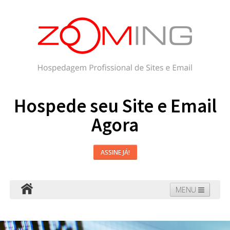
Hospede seu Site e Email
Agora
ASSINE JÁ!
MENU
Hospedagem
Email
WordPress
Faça seu Site
Domínios
Blog
Suporte