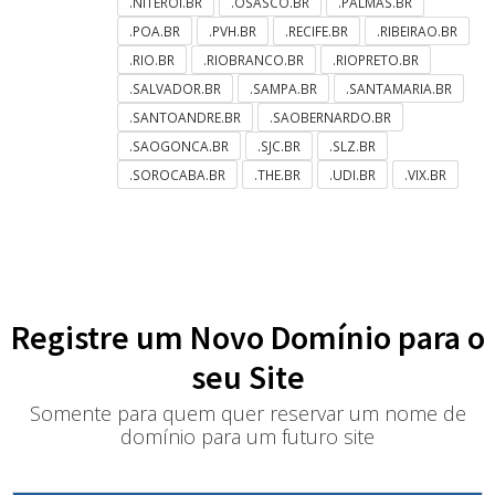
.NITEROI.BR
.OSASCO.BR
.PALMAS.BR
.POA.BR
.PVH.BR
.RECIFE.BR
.RIBEIRAO.BR
.RIO.BR
.RIOBRANCO.BR
.RIOPRETO.BR
.SALVADOR.BR
.SAMPA.BR
.SANTAMARIA.BR
.SANTOANDRE.BR
.SAOBERNARDO.BR
.SAOGONCA.BR
.SJC.BR
.SLZ.BR
.SOROCABA.BR
.THE.BR
.UDI.BR
.VIX.BR
Registre um Novo Domínio para o
seu Site
Somente para quem quer reservar um nome de
domínio para um futuro site