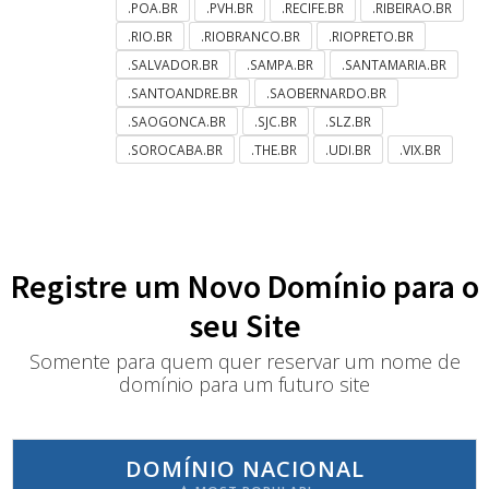
.POA.BR
.PVH.BR
.RECIFE.BR
.RIBEIRAO.BR
.RIO.BR
.RIOBRANCO.BR
.RIOPRETO.BR
.SALVADOR.BR
.SAMPA.BR
.SANTAMARIA.BR
.SANTOANDRE.BR
.SAOBERNARDO.BR
.SAOGONCA.BR
.SJC.BR
.SLZ.BR
.SOROCABA.BR
.THE.BR
.UDI.BR
.VIX.BR
Registre um Novo Domínio para o
seu Site
Somente para quem quer reservar um nome de
domínio para um futuro site
DOMÍNIO NACIONAL