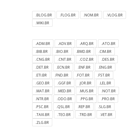
.BLOG.BR
.FLOG.BR
.NOM.BR
.VLOG.BR
.WIKI.BR
.ADM.BR
.ADV.BR
.ARQ.BR
.ATO.BR
.BIB.BR
.BIO.BR
.BMD.BR
.CIM.BR
.CNG.BR
.CNT.BR
.COZ.BR
.DES.BR
.DET.BR
.ECN.BR
.ENF.BR
.ENG.BR
.ETI.BR
.FND.BR
.FOT.BR
.FST.BR
.GEO.BR
.GGF.BR
.JOR.BR
.LEL.BR
.MAT.BR
.MED.BR
.MUS.BR
.NOT.BR
.NTR.BR
.ODO.BR
.PPG.BR
.PRO.BR
.PSC.BR
.QSL.BR
.REP.BR
.SLG.BR
.TAXI.BR
.TEO.BR
.TRD.BR
.VET.BR
.ZLG.BR