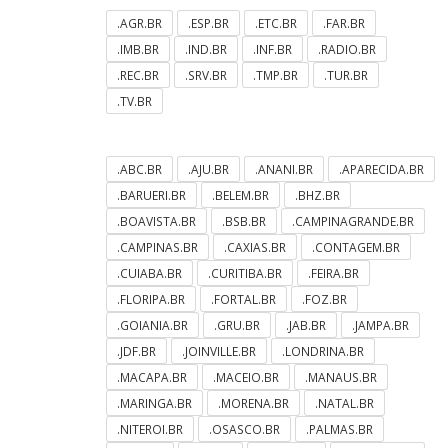
.AGR.BR
.ESP.BR
.ETC.BR
.FAR.BR
.IMB.BR
.IND.BR
.INF.BR
.RADIO.BR
.REC.BR
.SRV.BR
.TMP.BR
.TUR.BR
.TV.BR
.ABC.BR
.AJU.BR
.ANANI.BR
.APARECIDA.BR
.BARUERI.BR
.BELEM.BR
.BHZ.BR
.BOAVISTA.BR
.BSB.BR
.CAMPINAGRANDE.BR
.CAMPINAS.BR
.CAXIAS.BR
.CONTAGEM.BR
.CUIABA.BR
.CURITIBA.BR
.FEIRA.BR
.FLORIPA.BR
.FORTAL.BR
.FOZ.BR
.GOIANIA.BR
.GRU.BR
.JAB.BR
.JAMPA.BR
.JDF.BR
.JOINVILLE.BR
.LONDRINA.BR
.MACAPA.BR
.MACEIO.BR
.MANAUS.BR
.MARINGA.BR
.MORENA.BR
.NATAL.BR
.NITEROI.BR
.OSASCO.BR
.PALMAS.BR