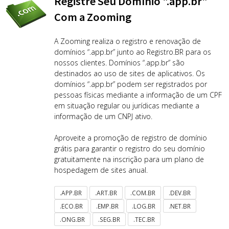
Registre Seu Domínio ".app.br"
Com a Zooming
A Zooming realiza o registro e renovação de
domínios “.app.br” junto ao Registro.BR para os
nossos clientes. Domínios “.app.br” são
destinados ao uso de sites de aplicativos. Os
domínios “.app.br” podem ser registrados por
pessoas físicas mediante a informação de um CPF
em situação regular ou jurídicas mediante a
informação de um CNPJ ativo.
Aproveite a promoção de registro de domínio
grátis para garantir o registro do seu domínio
gratuitamente na inscrição para um plano de
hospedagem de sites anual.
.APP.BR
.ART.BR
.COM.BR
.DEV.BR
.ECO.BR
.EMP.BR
.LOG.BR
.NET.BR
.ONG.BR
.SEG.BR
.TEC.BR