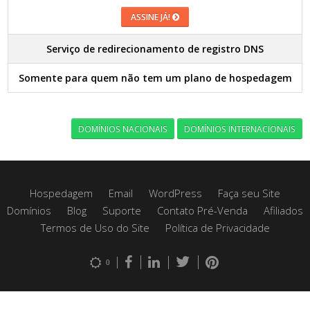
ASSINE JÁ!
Serviço de redirecionamento de registro DNS
Somente para quem não tem um plano de hospedagem
DOMÍNIOS NACIONAIS
DOMÍNIOS INTERNACIONAIS
Hospedagem
Email
WordPress
Faça seu Site
Domínios
Blog
Suporte
Contato Pré-Venda
Afiliados
Termos de Uso do Site
Política de Privacidade
0