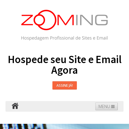
Hospede seu Site e Email
Agora
ASSINE JÁ!
MENU
Hospedagem
Email
WordPress
Faça seu Site
Domínios
Blog
Suporte