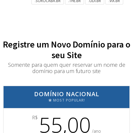
.SOROCABA.BR
.THE.BR
.UDI.BR
.VIX.BR
Registre um Novo Domínio para o
seu Site
Somente para quem quer reservar um nome de
domínio para um futuro site
DOMÍNIO NACIONAL
MOST POPULAR!
55,00
R$
/ano