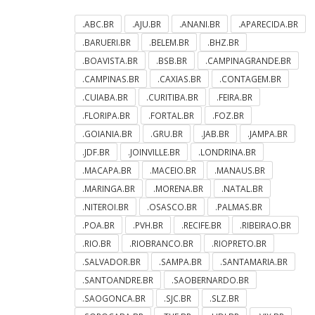
.ABC.BR
.AJU.BR
.ANANI.BR
.APARECIDA.BR
.BARUERI.BR
.BELEM.BR
.BHZ.BR
.BOAVISTA.BR
.BSB.BR
.CAMPINAGRANDE.BR
.CAMPINAS.BR
.CAXIAS.BR
.CONTAGEM.BR
.CUIABA.BR
.CURITIBA.BR
.FEIRA.BR
.FLORIPA.BR
.FORTAL.BR
.FOZ.BR
.GOIANIA.BR
.GRU.BR
.JAB.BR
.JAMPA.BR
.JDF.BR
.JOINVILLE.BR
.LONDRINA.BR
.MACAPA.BR
.MACEIO.BR
.MANAUS.BR
.MARINGA.BR
.MORENA.BR
.NATAL.BR
.NITEROI.BR
.OSASCO.BR
.PALMAS.BR
.POA.BR
.PVH.BR
.RECIFE.BR
.RIBEIRAO.BR
.RIO.BR
.RIOBRANCO.BR
.RIOPRETO.BR
.SALVADOR.BR
.SAMPA.BR
.SANTAMARIA.BR
.SANTOANDRE.BR
.SAOBERNARDO.BR
.SAOGONCA.BR
.SJC.BR
.SLZ.BR