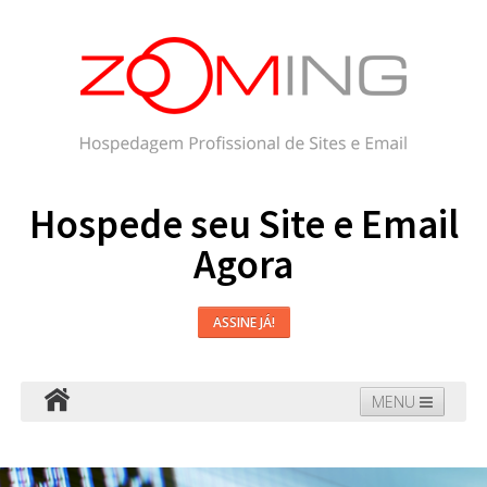
Hospede seu Site e Email
Agora
ASSINE JÁ!
MENU
Hospedagem
Email
WordPress
Faça seu Site
Domínios
Blog
Suporte