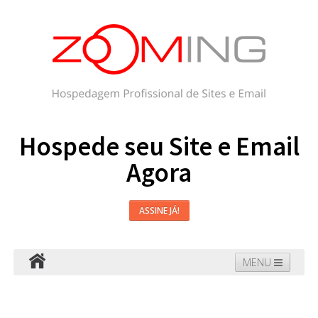
Hospede seu Site e Email
Agora
ASSINE JÁ!
MENU
Hospedagem
Email
WordPress
Faça seu Site
Domínios
Blog
Suporte