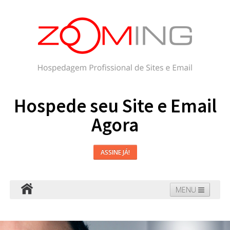
Hospede seu Site e Email
Agora
ASSINE JÁ!
MENU
Hospedagem
Email
WordPress
Faça seu Site
Domínios
Blog
Suporte