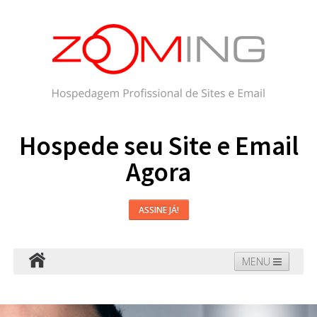
Hospede seu Site e Email
Agora
ASSINE JÁ!
MENU
Hospedagem
Email
WordPress
Faça seu Site
Domínios
Blog
Suporte