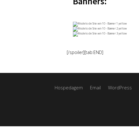
Banners:
[/spoiler][tab:END]
Hospedagem
Email
WordPress