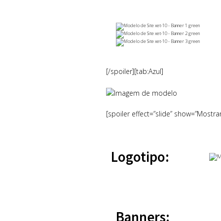
[/spoiler][tab:Azul]
[spoiler effect=”slide” show=”Mostra
Logotipo:
Banners: