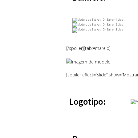
[/spoiler][tab:Amarelo]
[spoiler effect=”slide” show=”Mostra
Logotipo: