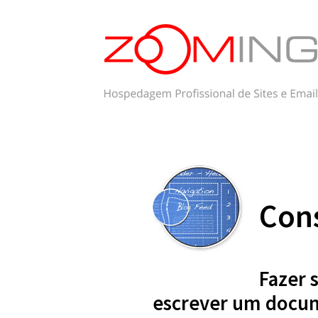
Cons
Fazer 
escrever um docu