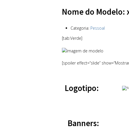
Nome do Modelo: 
Categoria:
Pessoal
[tab:Verde]
[spoiler effect=”slide” show=”Mostra
Logotipo:
Banners: