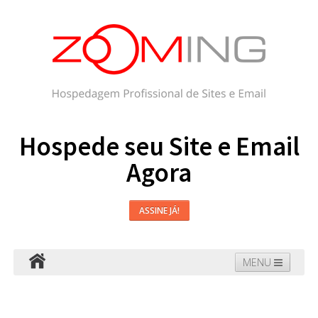
Hospede seu Site e Email
Agora
ASSINE JÁ!
MENU
Hospedagem
Email
WordPress
Faça seu Site
Domínios
Blog
Suporte