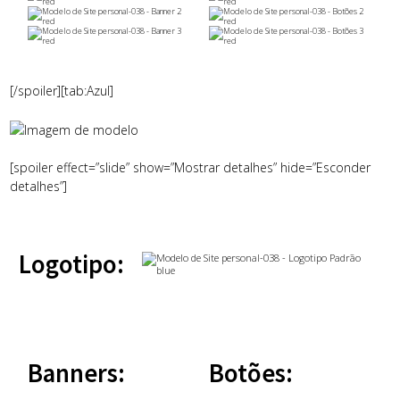
[/spoiler][tab:Azul]
[spoiler effect=”slide” show=”Mostrar detalhes” hide=”Esconder
detalhes”]
Logotipo:
Banners:
Botões: