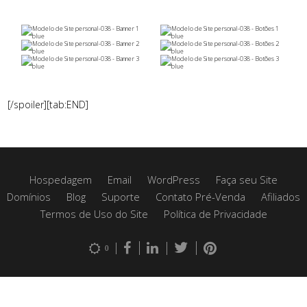
[/spoiler][tab:END]
Hospedagem
Email
WordPress
Faça seu Site
Domínios
Blog
Suporte
Contato Pré-Venda
Afiliados
Termos de Uso do Site
Política de Privacidade
0