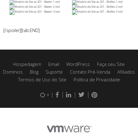
[/spoiler][tab:END]
Hospedagem
Email
WordPress
Faça seu Site
Domínios
Blog
Suporte
Contato Pré-Venda
Afiliados
Termos de Uso do Site
Política de Privacidade
0