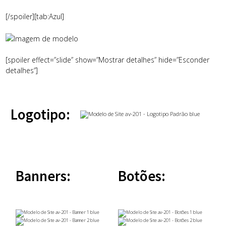
[/spoiler][tab:Azul]
[spoiler effect=”slide” show=”Mostrar detalhes” hide=”Esconder
detalhes”]
Logotipo:
Banners:
Botões: