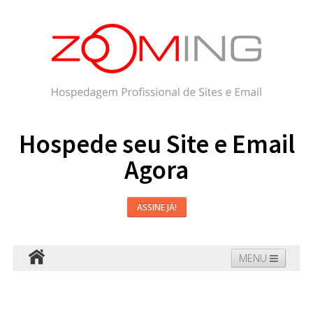
Hospede seu Site e Email
Agora
ASSINE JÁ!
MENU
Hospedagem
Email
WordPress
Faça seu Site
Domínios
Blog
Suporte