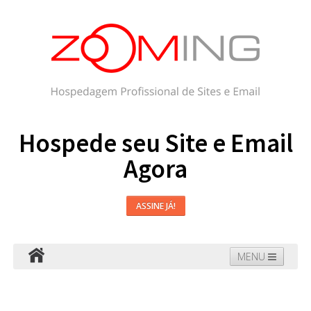
Hospede seu Site e Email
Agora
ASSINE JÁ!
MENU
Hospedagem
Email
WordPress
Faça seu Site
Domínios
Blog
Suporte