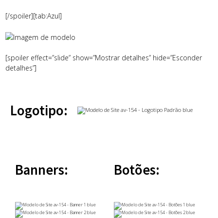
[/spoiler][tab:Azul]
[spoiler effect=”slide” show=”Mostrar detalhes” hide=”Esconder
detalhes”]
Logotipo:
Banners:
Botões: