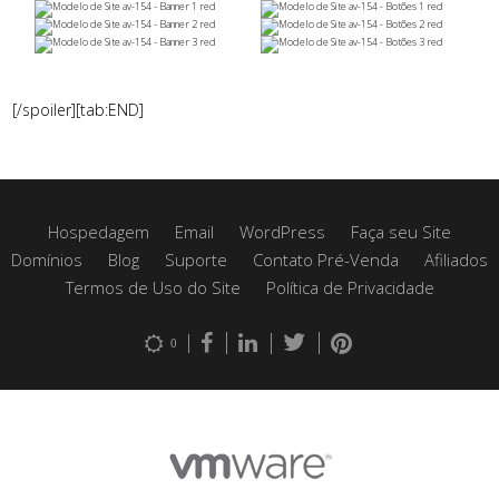
[/spoiler][tab:END]
Hospedagem
Email
WordPress
Faça seu Site
Domínios
Blog
Suporte
Contato Pré-Venda
Afiliados
Termos de Uso do Site
Política de Privacidade
0