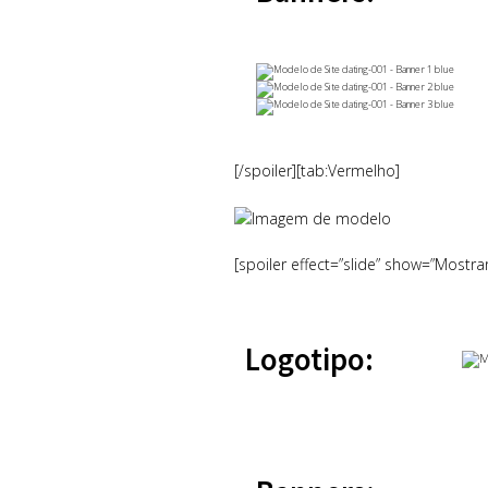
[/spoiler][tab:Vermelho]
[spoiler effect=”slide” show=”Mostra
Logotipo: