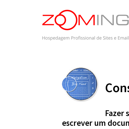
Cons
Fazer 
escrever um docu