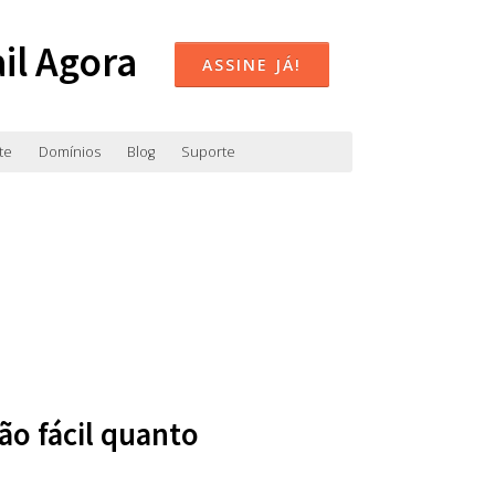
il Agora
ASSINE JÁ!
te
Domínios
Blog
Suporte
ão fácil quanto