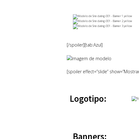
[/spoiler][tab:Azul]
[spoiler effect=”slide” show=”Mostra
Logotipo:
Banners: