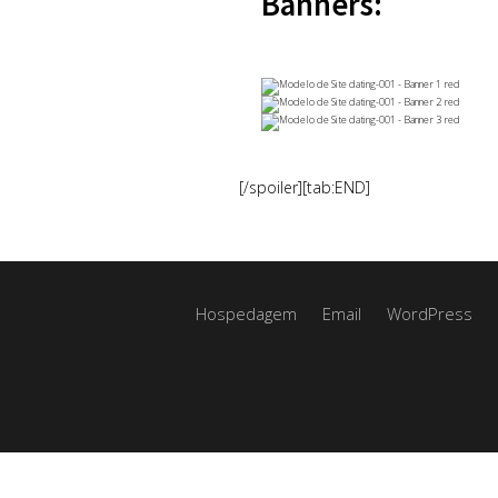
Banners:
[/spoiler][tab:END]
Hospedagem
Email
WordPress