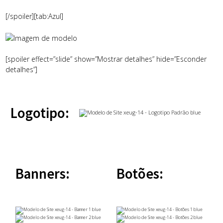
[/spoiler][tab:Azul]
[spoiler effect=”slide” show=”Mostrar detalhes” hide=”Esconder
detalhes”]
Logotipo:
Banners:
Botões: