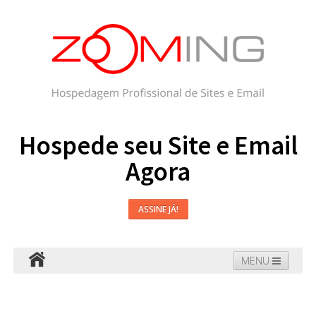
Hospede seu Site e Email
Agora
ASSINE JÁ!
MENU
Hospedagem
Email
WordPress
Faça seu Site
Domínios
Blog
Suporte