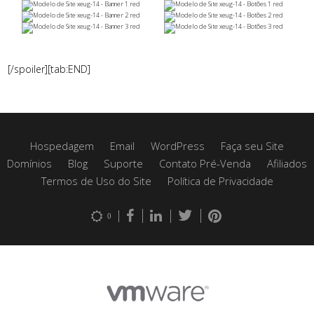
[/spoiler][tab:END]
Hospedagem
Email
WordPress
Faça seu Site
Domínios
Blog
Suporte
Contato Pré-Venda
Afiliados
Termos de Uso do Site
Política de Privacidade
0