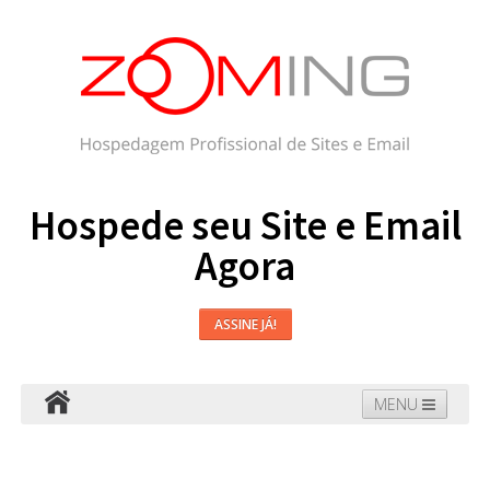
Hospede seu Site e Email
Agora
ASSINE JÁ!
MENU
Hospedagem
Email
WordPress
Faça seu Site
Domínios
Blog
Suporte