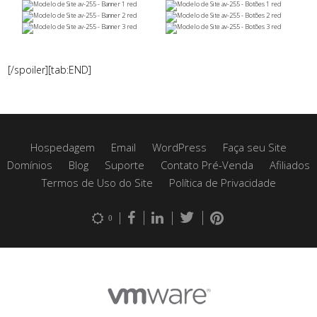
[/spoiler][tab:END]
Hospedagem
Email
WordPress
Faça seu Site
Domínios
Blog
Suporte
Contato Pré-Venda
Afiliados
Termos de Uso do Site
Política de Privacidade
0