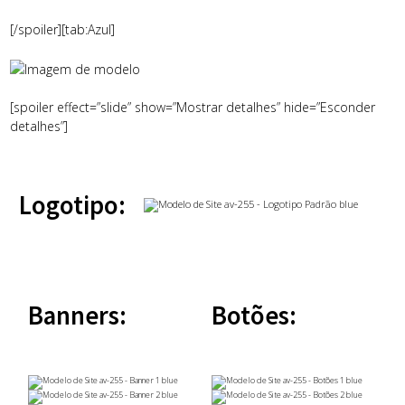
[/spoiler][tab:Azul]
[spoiler effect=”slide” show=”Mostrar detalhes” hide=”Esconder
detalhes”]
Logotipo:
Banners:
Botões: