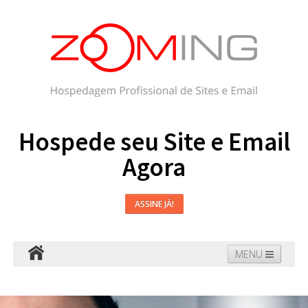
Hospede seu Site e Email
Agora
ASSINE JÁ!
MENU
Hospedagem
Email
WordPress
Faça seu Site
Domínios
Blog
Suporte