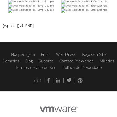
[/spoiler][tab:END]
Hospedagem
Email
WordPress
Faça seu Site
Domínios
Blog
Suporte
Contato Pré-Venda
Afiliados
Termos de Uso do Site
Política de Privacidade
0