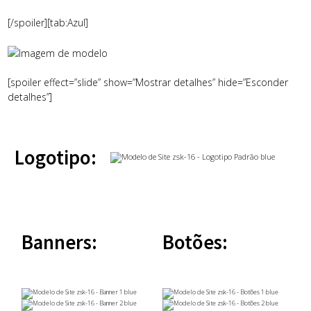
[/spoiler][tab:Azul]
[spoiler effect=”slide” show=”Mostrar detalhes” hide=”Esconder
detalhes”]
Logotipo:
Banners:
Botões: