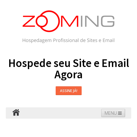
Hospede seu Site e Email
Agora
ASSINE JÁ!
MENU
Hospedagem
Email
WordPress
Faça seu Site
Domínios
Blog
Suporte