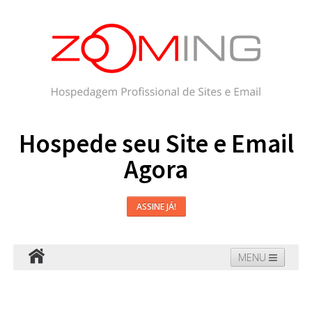
Hospede seu Site e Email
Agora
ASSINE JÁ!
MENU
Hospedagem
Email
WordPress
Faça seu Site
Domínios
Blog
Suporte