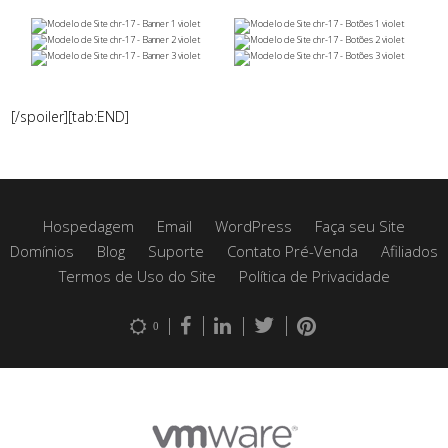
[/spoiler][tab:END]
Hospedagem
Email
WordPress
Faça seu Site
Domínios
Blog
Suporte
Contato Pré-Venda
Afiliados
Termos de Uso do Site
Política de Privacidade
0