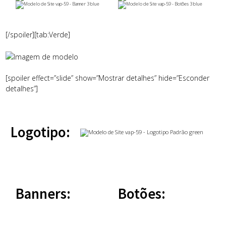
[/spoiler][tab:Verde]
[spoiler effect=”slide” show=”Mostrar detalhes” hide=”Esconder
detalhes”]
Logotipo:
Banners:
Botões: