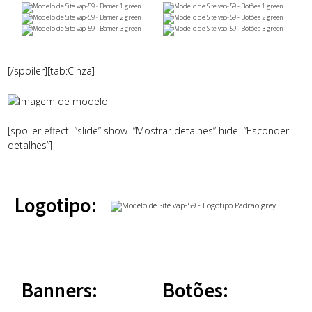
[/spoiler][tab:Cinza]
[spoiler effect=”slide” show=”Mostrar detalhes” hide=”Esconder
detalhes”]
Logotipo:
Banners:
Botões: