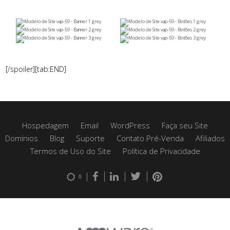
[/spoiler][tab:END]
Hospedagem
Email
WordPress
Faça seu Site
Domínios
Blog
Suporte
Contato Pré-Venda
Afiliados
Termos de Uso do Site
Política de Privacidade
0