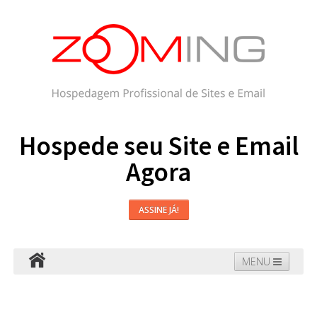
Hospede seu Site e Email
Agora
ASSINE JÁ!
MENU
Hospedagem
Email
WordPress
Faça seu Site
Domínios
Blog
Suporte