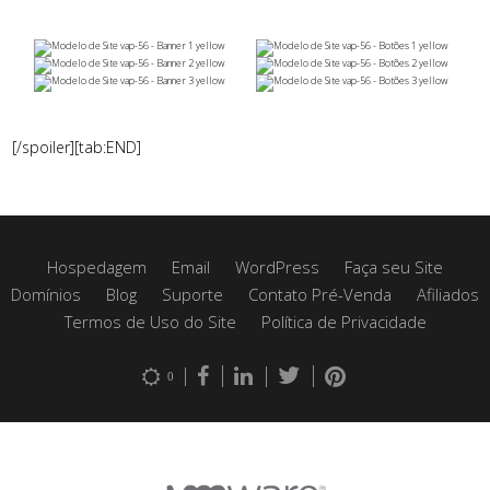
[/spoiler][tab:END]
Hospedagem
Email
WordPress
Faça seu Site
Domínios
Blog
Suporte
Contato Pré-Venda
Afiliados
Termos de Uso do Site
Política de Privacidade
0