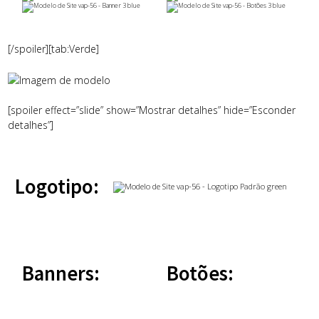
[/spoiler][tab:Verde]
[spoiler effect=”slide” show=”Mostrar detalhes” hide=”Esconder
detalhes”]
Logotipo:
Banners:
Botões: