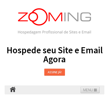
Hospede seu Site e Email
Agora
ASSINE JÁ!
MENU
Hospedagem
Email
WordPress
Faça seu Site
Domínios
Blog
Suporte