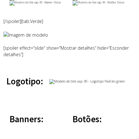
[/spoiler][tab:Verde]
[spoiler effect=”slide” show=”Mostrar detalhes” hide=”Esconder
detalhes”]
Logotipo:
Banners:
Botões: