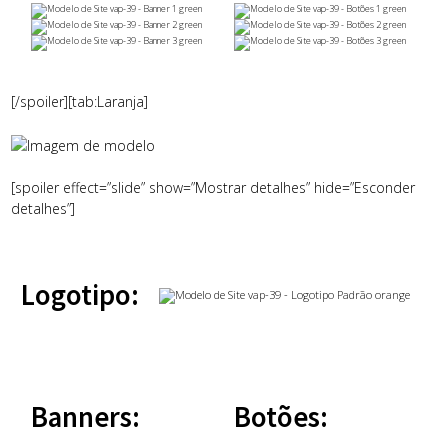
[/spoiler][tab:Laranja]
[spoiler effect=”slide” show=”Mostrar detalhes” hide=”Esconder
detalhes”]
Logotipo:
Banners:
Botões: