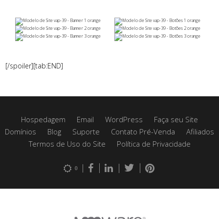
[/spoiler][tab:END]
Hospedagem
Email
WordPress
Faça seu Site
Domínios
Blog
Suporte
Contato Pré-Venda
Afiliados
Termos de Uso do Site
Política de Privacidade
0