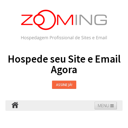
Hospede seu Site e Email
Agora
ASSINE JÁ!
MENU
Hospedagem
Email
WordPress
Faça seu Site
Domínios
Blog
Suporte