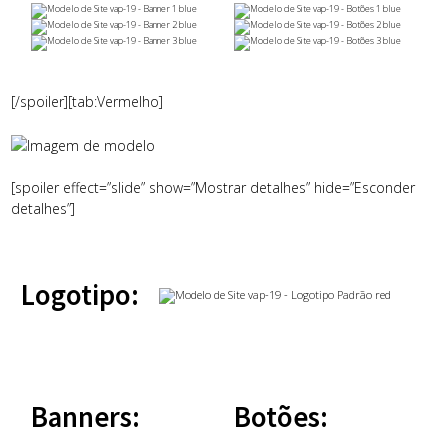
[/spoiler][tab:Vermelho]
[spoiler effect=”slide” show=”Mostrar detalhes” hide=”Esconder
detalhes”]
Logotipo:
Banners:
Botões: