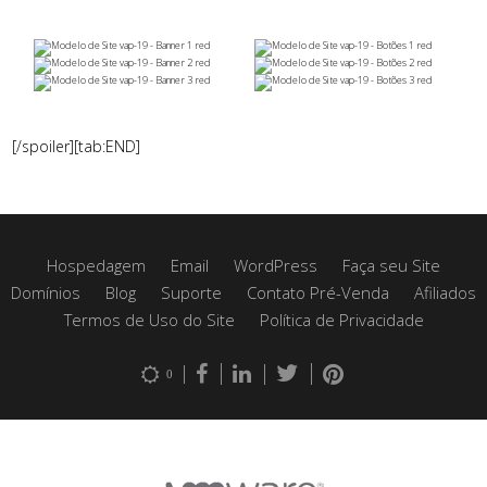
[/spoiler][tab:END]
Hospedagem
Email
WordPress
Faça seu Site
Domínios
Blog
Suporte
Contato Pré-Venda
Afiliados
Termos de Uso do Site
Política de Privacidade
0