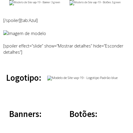
[/spoiler][tab:Azul]
[spoiler effect=”slide” show=”Mostrar detalhes” hide=”Esconder
detalhes”]
Logotipo:
Banners:
Botões: