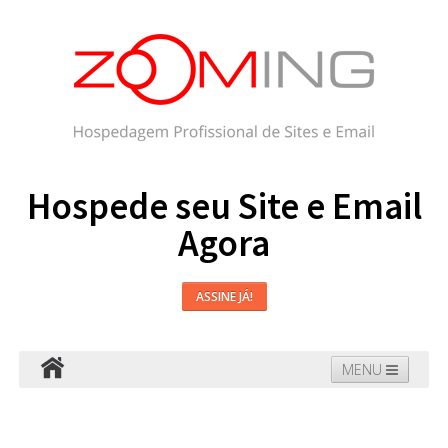
Hospede seu Site e Email
Agora
ASSINE JÁ!
MENU
Hospedagem
Email
WordPress
Faça seu Site
Domínios
Blog
Suporte