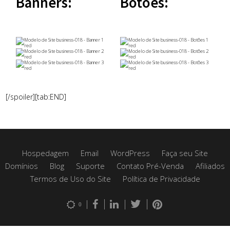
Banners:
Botões:
[/spoiler][tab:END]
Hospedagem
Email
WordPress
Faça seu Site
Domínios
Blog
Suporte
Contato Pré-Venda
Afiliados
Termos de Uso do Site
Política de Privacidade
0