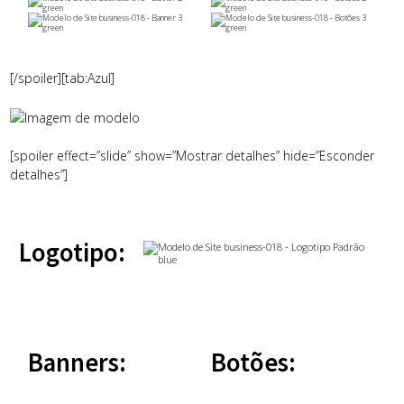
[/spoiler][tab:Azul]
[spoiler effect=”slide” show=”Mostrar detalhes” hide=”Esconder
detalhes”]
Logotipo:
Banners:
Botões: