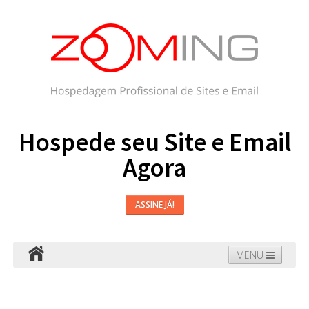
Hospede seu Site e Email
Agora
ASSINE JÁ!
MENU
Hospedagem
Email
WordPress
Faça seu Site
Domínios
Blog
Suporte