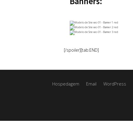
Banners:
[/spoiler][tab:END]
Hospedagem
Email
WordPress