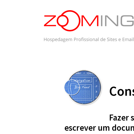
Cons
Fazer 
escrever um docu