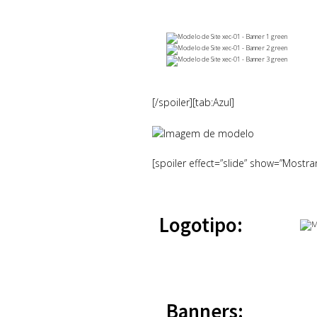
[/spoiler][tab:Azul]
[spoiler effect=”slide” show=”Mostra
Logotipo:
Banners: