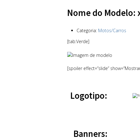
Nome do Modelo: 
Categoria:
Motos/Carros
[tab:Verde]
[spoiler effect=”slide” show=”Mostra
Logotipo:
Banners: