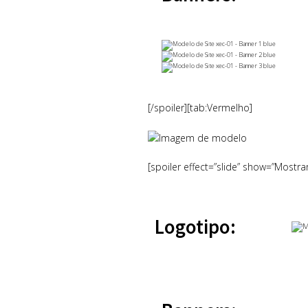
[/spoiler][tab:Vermelho]
[spoiler effect=”slide” show=”Mostra
Logotipo: