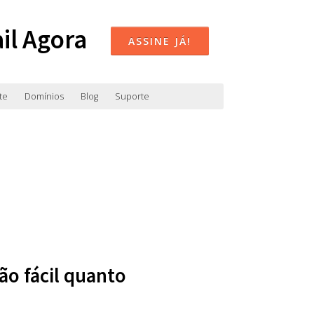
il Agora
ASSINE JÁ!
te
Domínios
Blog
Suporte
ão fácil quanto