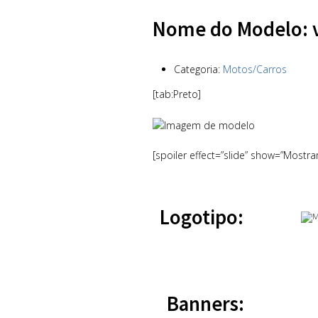
Nome do Modelo: 
Categoria:
Motos/Carros
[tab:Preto]
[spoiler effect=”slide” show=”Mostra
Logotipo:
Banners: