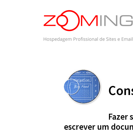
Cons
Fazer 
escrever um docu