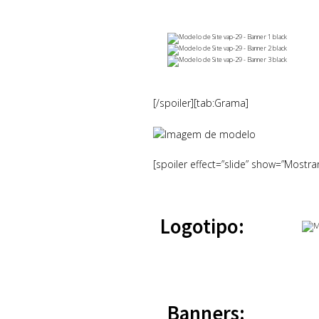
[/spoiler][tab:Grama]
[spoiler effect=”slide” show=”Mostra
Logotipo:
Banners: