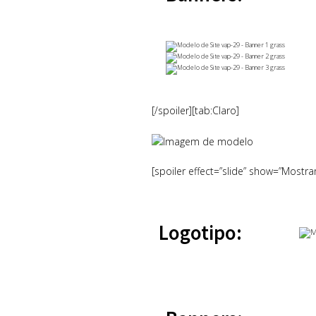
[/spoiler][tab:Claro]
[spoiler effect=”slide” show=”Mostra
Logotipo: