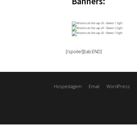
Banners:
[/spoiler][tab:END]
Hospedagem
Email
WordPress