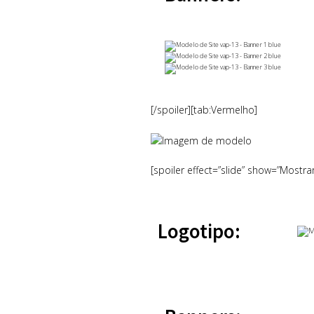
[/spoiler][tab:Vermelho]
[spoiler effect=”slide” show=”Mostra
Logotipo: