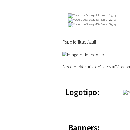
[/spoiler][tab:Azul]
[spoiler effect=”slide” show=”Mostra
Logotipo:
Banners: