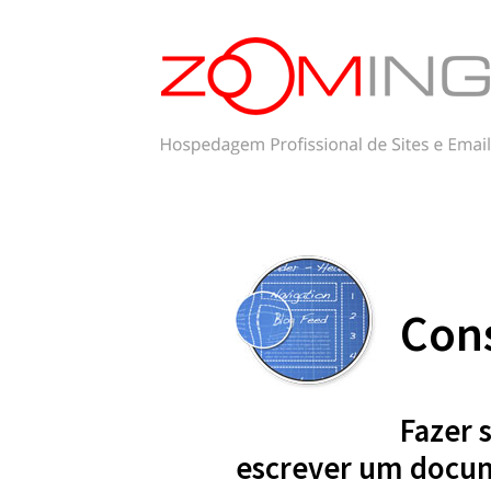
Cons
Fazer 
escrever um docu