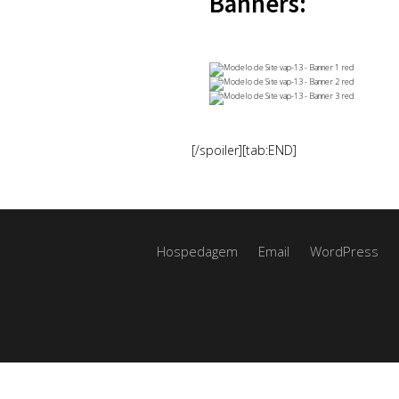
Banners:
[/spoiler][tab:END]
Hospedagem
Email
WordPress