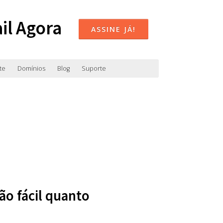
il Agora
ASSINE JÁ!
te
Domínios
Blog
Suporte
ão fácil quanto