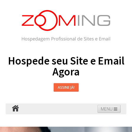
Hospede seu Site e Email
Agora
ASSINE JÁ!
MENU
Hospedagem
Email
WordPress
Faça seu Site
Domínios
Blog
Suporte