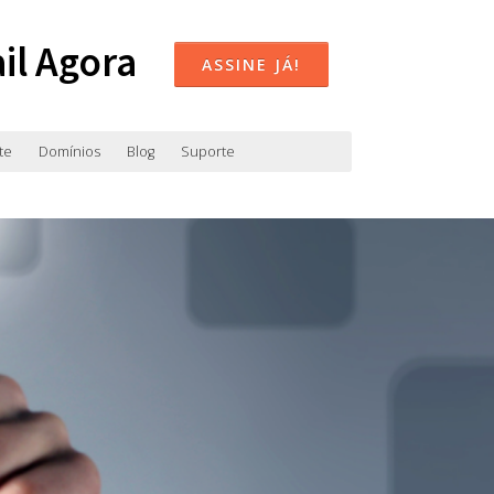
il Agora
ASSINE JÁ!
te
Domínios
Blog
Suporte