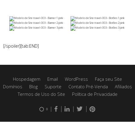
[/spoiler][tab:END]
Hospedagem
Email
WordPress
Faça seu Site
Domínios
Blog
Suporte
Contato Pré-Venda
Afiliados
Termos de Uso do Site
Política de Privacidade
0