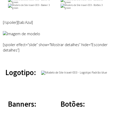
[/spoiler][tab:Azul]
[spoiler effect=”slide” show=”Mostrar detalhes” hide=”Esconder
detalhes”]
Logotipo:
Banners:
Botões: